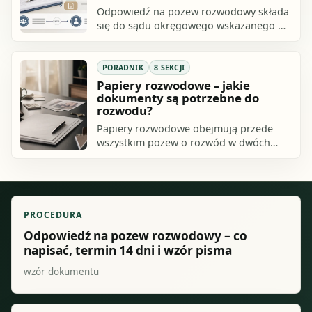
Odpowiedź na pozew rozwodowy składa
się do sądu okręgowego wskazanego w
doręczonym piśmie, zasadniczo w
terminie 14 dni od doręczenia. W
odpowiedzi.
PORADNIK
8 SEKCJI
Papiery rozwodowe – jakie
dokumenty są potrzebne do
rozwodu?
Papiery rozwodowe obejmują przede
wszystkim pozew o rozwód w dwóch
egzemplarzach, odpis aktu małżeństwa,
a jeśli małżonkowie mają wspólne
małoletnie.
PROCEDURA
Odpowiedź na pozew rozwodowy – co
napisać, termin 14 dni i wzór pisma
wzór dokumentu