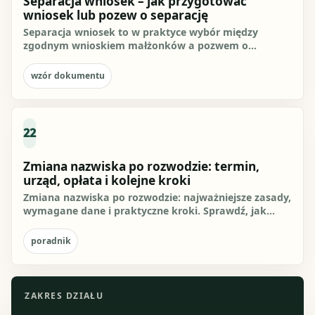
Separacja wniosek – jak przygotować
wniosek lub pozew o separację
Separacja wniosek to w praktyce wybór między
zgodnym wnioskiem małżonków a pozwem o
separację. Gdy oboje chcą separacji...
wzór dokumentu
22
Zmiana nazwiska po rozwodzie: termin,
urząd, opłata i kolejne kroki
Zmiana nazwiska po rozwodzie: najważniejsze zasady,
wymagane dane i praktyczne kroki. Sprawdź, jak
przygotować się do...
poradnik
ZAKRES DZIAŁU