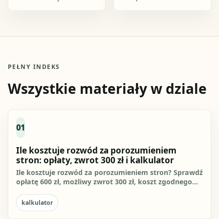
nagłówek i żądanie
oznaczenie sądu, stron,
rozwiązania małżeństwa,
żądanie rozwiązania
ale też właściwy sąd, dane
małżeństwa bez orzekania
stron.
o winie.
PEŁNY INDEKS
Wszystkie materiały w dziale
01
Ile kosztuje rozwód za porozumieniem
stron: opłaty, zwrot 300 zł i kalkulator
Ile kosztuje rozwód za porozumieniem stron? Sprawdź
opłatę 600 zł, możliwy zwrot 300 zł, koszt zgodnego
podziału...
kalkulator