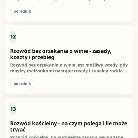
żadnego z byłych małżonków z...
poradnik
12
Rozwód bez orzekania o winie - zasady,
koszty i przebieg
Rozwód bez orzekania o winie jest możliwy wtedy, gdy
między małżonkami nastąpił trwały i zupełny rozkład
pożycia, a sąd...
poradnik
13
Rozwód kościelny - na czym polega i ile może
trwać
Rozwód kościelny: najważniejsze zasady, wymagane