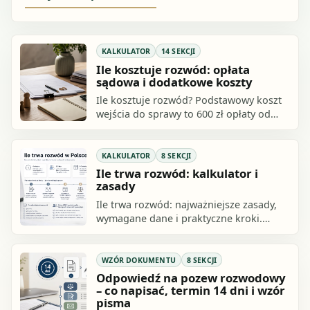
KALKULATOR
14 SEKCJI
Ile kosztuje rozwód: opłata
sądowa i dodatkowe koszty
Ile kosztuje rozwód? Podstawowy koszt
wejścia do sprawy to 600 zł opłaty od
pozwu o rozwód. Jeżeli sprawa kończy
się bez orzekania o winie na zgodny.
KALKULATOR
8 SEKCJI
Ile trwa rozwód: kalkulator i
zasady
Ile trwa rozwód: najważniejsze zasady,
wymagane dane i praktyczne kroki.
Sprawdź, jak przygotować się do
działania i czego uniknąć.
WZÓR DOKUMENTU
8 SEKCJI
Odpowiedź na pozew rozwodowy
– co napisać, termin 14 dni i wzór
pisma