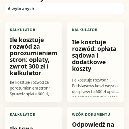
6
wybranych
KALKULATOR
KALKULATOR
Ile kosztuje
Ile kosztuje
rozwód za
rozwód: opłata
porozumieniem
sądowa i
stron: opłaty,
dodatkowe
zwrot 300 zł i
koszty
kalkulator
Ile kosztuje rozwód?
Ile kosztuje rozwód za
Podstawowy koszt wejścia
porozumieniem stron?
do sprawy to 600 zł opłaty
Sprawdź opłatę 600 zł,
od pozwu o rozwód. Jeżeli
możliwy zwrot 300 zł, koszt
sprawa kończy się bez
zgodnego podziału
orzekania o winie na
majątku 300 zł, procedurę
KALKULATOR
WZÓR DOKUMENTU
zgodny.
i praktyczny kalkulator.
Odpowiedź na
Ile trwa