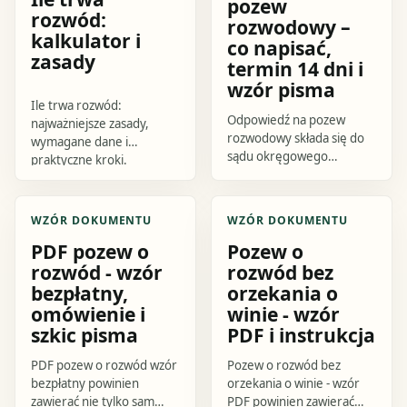
pozew
rozwód:
rozwodowy –
kalkulator i
co napisać,
zasady
termin 14 dni i
wzór pisma
Ile trwa rozwód:
Odpowiedź na pozew
najważniejsze zasady,
rozwodowy składa się do
wymagane dane i
sądu okręgowego
praktyczne kroki.
wskazanego w
Sprawdź, jak przygotować
doręczonym piśmie,
się do działania i czego
zasadniczo w terminie 14
uniknąć.
WZÓR DOKUMENTU
WZÓR DOKUMENTU
dni od doręczenia. W
PDF pozew o
Pozew o
odpowiedzi.
rozwód - wzór
rozwód bez
bezpłatny,
orzekania o
omówienie i
winie - wzór
szkic pisma
PDF i instrukcja
PDF pozew o rozwód wzór
Pozew o rozwód bez
bezpłatny powinien
orzekania o winie - wzór
zawierać nie tylko sam
PDF powinien zawierać