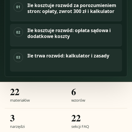
Ile kosztuje rozwód za porozumieniem
01
stron: opłaty, zwrot 300 zł i kalkulator
Ile kosztuje rozwód: opłata sądowa i
02
dodatkowe koszty
Ile trwa rozwód: kalkulator i zasady
03
22
6
materiałów
wzorów
3
22
narzędzi
sekcji FAQ