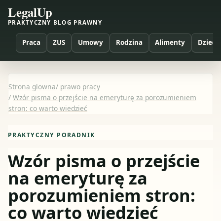
LegalUp
PRAKTYCZNY BLOG PRAWNY
Praca
ZUS
Umowy
Rodzina
Alimenty
Dzieci
Strona glowna
/
prawo pracy
/
Wzór pisma o przejście na emeryturę za porozumieniem
stron: co warto wiedzieć
PRAKTYCZNY PORADNIK
Wzór pisma o przejście
na emeryturę za
porozumieniem stron:
co warto wiedzieć