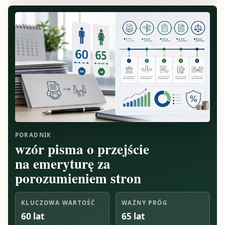
PORADNIK
wzór pisma o przejście
na emeryturę za
porozumieniem stron
KLUCZOWA WARTOŚĆ
WAŻNY PRÓG
60 lat
65 lat