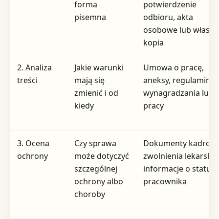
forma
potwierdzenie
pisemna
odbioru, akta
osobowe lub własn
kopia
2. Analiza
Jakie warunki
Umowa o pracę,
treści
mają się
aneksy, regulamin
zmienić i od
wynagradzania lub
kiedy
pracy
3. Ocena
Czy sprawa
Dokumenty kadrowe
ochrony
może dotyczyć
zwolnienia lekarskie
szczególnej
informacje o statusi
ochrony albo
pracownika
choroby