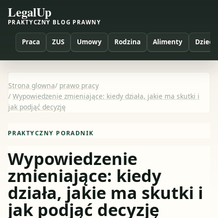
LegalUp
PRAKTYCZNY BLOG PRAWNY
Praca
ZUS
Umowy
Rodzina
Alimenty
Dzieci
Strona glowna
/
prawo pracy
/
Wypowiedzenie zmieniające: kiedy działa, jakie ma skutki i
jak podjąć decyzję
PRAKTYCZNY PORADNIK
Wypowiedzenie
zmieniające: kiedy
działa, jakie ma skutki i
jak podjąć decyzję