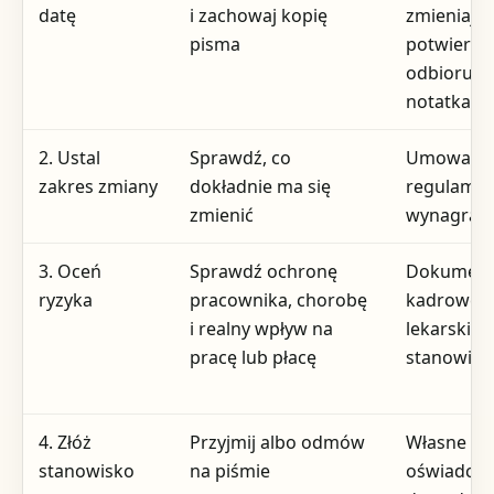
datę
i zachowaj kopię
zmieniając
pisma
potwierdz
odbioru, 
notatka
2. Ustal
Sprawdź, co
Umowa, an
zakres zmiany
dokładnie ma się
regulamin
zmienić
wynagrad
3. Oceń
Sprawdź ochronę
Dokument
ryzyka
pracownika, chorobę
kadrowe, 
i realny wpływ na
lekarskie, 
pracę lub płacę
stanowisk
4. Złóż
Przyjmij albo odmów
Własne
stanowisko
na piśmie
oświadcze