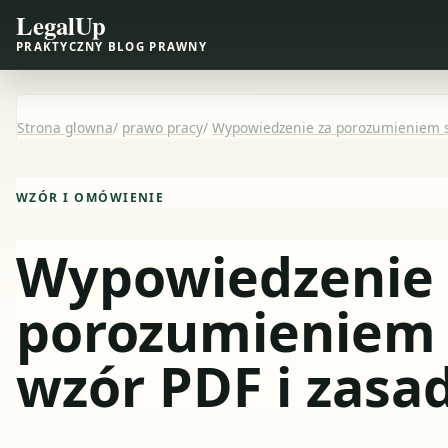
LegalUp
PRAKTYCZNY BLOG PRAWNY
Strona glowna
/
prawo pracy
/
Wypowiedzenie za porozumieniem st
WZÓR I OMÓWIENIE
Wypowiedzenie 
porozumieniem 
wzór PDF i zasa