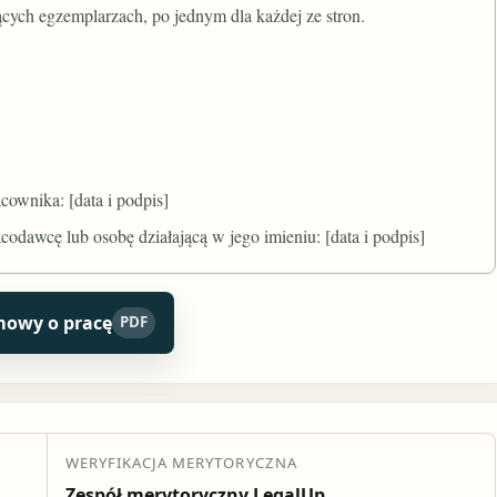
ych egzemplarzach, po jednym dla każdej ze stron.
cownika: [data i podpis]
odawcę lub osobę działającą w jego imieniu: [data i podpis]
mowy o pracę
PDF
WERYFIKACJA MERYTORYCZNA
Zespół merytoryczny LegalUp