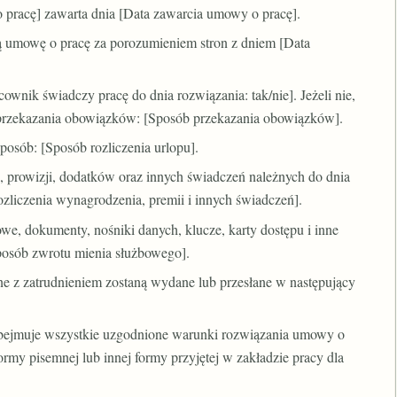
o pracę] zawarta dnia [Data zawarcia umowy o pracę].
ą umowę o pracę za porozumieniem stron z dniem [Data
wnik świadczy pracę do dnia rozwiązania: tak/nie]. Jeżeli nie,
 przekazania obowiązków: [Sposób przekazania obowiązków].
sposób: [Sposób rozliczenia urlopu].
ii, prowizji, dodatków oraz innych świadczeń należnych do dnia
liczenia wynagrodzenia, premii i innych świadczeń].
we, dokumenty, nośniki danych, klucze, karty dostępu i inne
sposób zwrotu mienia służbowego].
e z zatrudnieniem zostaną wydane lub przesłane w następujący
e obejmuje wszystkie uzgodnione warunki rozwiązania umowy o
rmy pisemnej lub innej formy przyjętej w zakładzie pracy dla