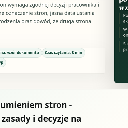
on wymaga zgodnej decyzji pracownika i
wz
e oznaczenie stron, jasna data ustania
Po
grodzenia oraz dowód, że druga strona
ak
W 
on
Sa
pr
rma:
wzór dokumentu
Czas czytania:
8
min
Up
umieniem stron -
 zasady i decyzje na