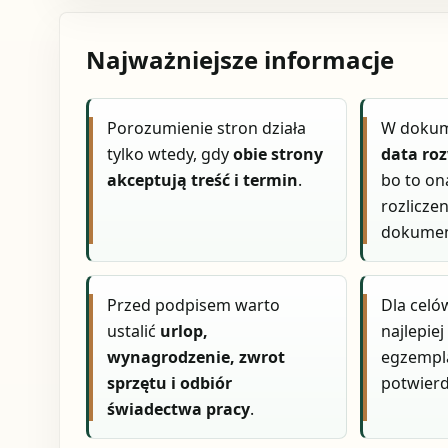
Najważniejsze informacje
Porozumienie stron działa
W dokum
tylko wtedy, gdy
obie strony
data ro
akceptują treść i termin
.
bo to on
rozlicze
dokume
Przed podpisem warto
Dla cel
ustalić
urlop,
najlepie
wynagrodzenie, zwrot
egzempl
sprzętu i odbiór
potwierd
świadectwa pracy
.