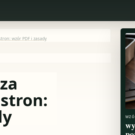
ron: wzór PDF i zasady
za
stron:
dy
WZÓ
wy
po