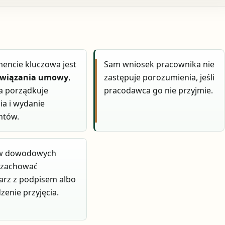
encie kluczowa jest
Sam wniosek pracownika nie
związania umowy
,
zastępuje porozumienia, jeśli
a porządkuje
pracodawca go nie przyjmie.
nia i wydanie
ntów.
ów dowodowych
j zachować
arz z podpisem albo
zenie przyjęcia.