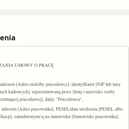
enia
ĄZANIA UMOWY O PRACĘ
adresem [Adres siedziby pracodawcy], identyfikator [NIP lub inny
tach kadrowych], reprezentowaną przez [Imię i nazwisko osoby
zentującej pracodawcę], dalej: "Pracodawca",
od adresem [Adres pracownika], PESEL/data urodzenia [PESEL albo
yfikacji], zatrudnionym/-ą na stanowisku [Stanowisko pracownika],