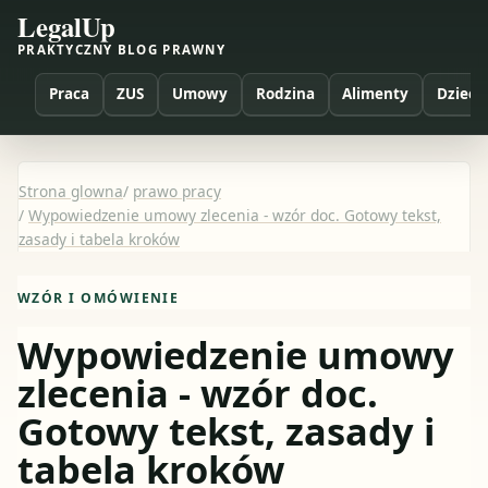
LegalUp
PRAKTYCZNY BLOG PRAWNY
Praca
ZUS
Umowy
Rodzina
Alimenty
Dzieci
Strona glowna
/
prawo pracy
/
Wypowiedzenie umowy zlecenia - wzór doc. Gotowy tekst,
zasady i tabela kroków
WZÓR I OMÓWIENIE
Wypowiedzenie umowy
zlecenia - wzór doc.
Gotowy tekst, zasady i
tabela kroków