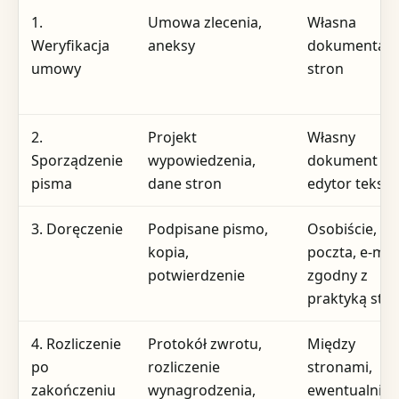
1.
Umowa zlecenia,
Własna
Weryfikacja
aneksy
dokumentacj
umowy
stron
2.
Projekt
Własny
Sporządzenie
wypowiedzenia,
dokument lu
pisma
dane stron
edytor tekstu
3. Doręczenie
Podpisane pismo,
Osobiście,
kopia,
poczta, e-mai
potwierdzenie
zgodny z
praktyką str
4. Rozliczenie
Protokół zwrotu,
Między
po
rozliczenie
stronami,
zakończeniu
wynagrodzenia,
ewentualnie