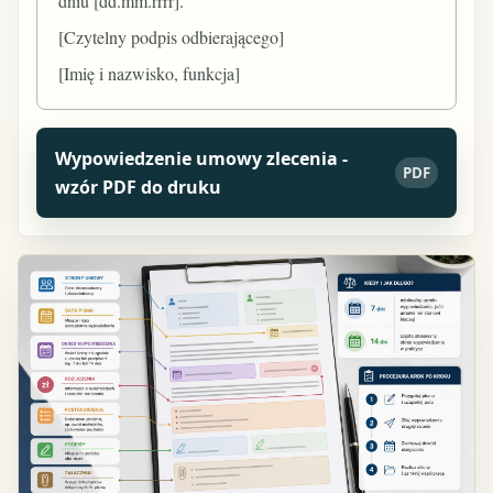
dniu [dd.mm.rrrr].
[Czytelny podpis odbierającego]
[Imię i nazwisko, funkcja]
Wypowiedzenie umowy zlecenia -
PDF
wzór PDF do druku