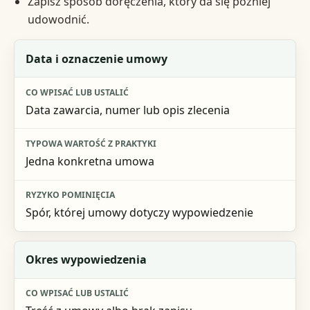
Zapisz sposób doręczenia, który da się później
udowodnić.
Element do sprawdzenia
Data i oznaczenie umowy
Co wpisać lub ustalić
Data zawarcia, numer lub opis zlecenia
Typowa wartość z praktyki
Ryzyko pominięcia
Jedna konkretna umowa
Spór, której umowy dotyczy wypowiedzenie
Okres wypowiedzenia