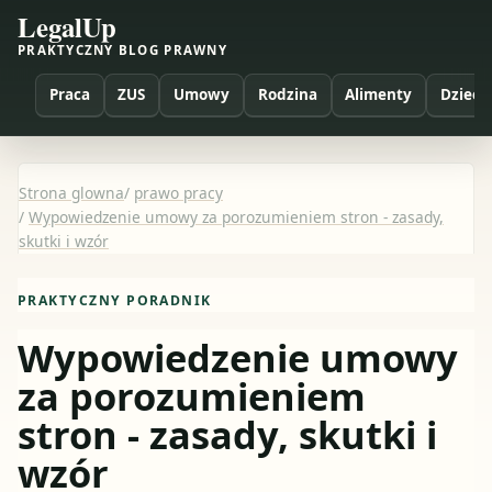
LegalUp
PRAKTYCZNY BLOG PRAWNY
Praca
ZUS
Umowy
Rodzina
Alimenty
Dzieci
Strona glowna
/
prawo pracy
/
Wypowiedzenie umowy za porozumieniem stron - zasady,
skutki i wzór
PRAKTYCZNY PORADNIK
Wypowiedzenie umowy
za porozumieniem
stron - zasady, skutki i
wzór