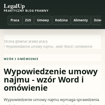
LegalUp
PRAKTYCZNY BLOG PRAWNY
Praca
ZUS
Umowy
Rodzina
Alimenty
Dzieci
Strona glowna
/
prawo pracy
/
Wypowiedzenie umowy najmu - wzór Word i omówienie
WZÓR I OMÓWIENIE
Wypowiedzenie umowy
najmu - wzór Word i
omówienie
Wypowiedzenie umowy najmu wymaga sprawdzenia