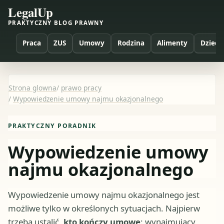
LegalUp
PRAKTYCZNY BLOG PRAWNY
Praca
ZUS
Umowy
Rodzina
Alimenty
Dzieci
Strona glowna
/
prawo pracy
/
Wypowiedzenie umowy najmu okazjonalnego
PRAKTYCZNY PORADNIK
Wypowiedzenie umowy
najmu okazjonalnego
Wypowiedzenie umowy najmu okazjonalnego jest
możliwe tylko w określonych sytuacjach. Najpierw
trzeba ustalić,
kto kończy umowę
: wynajmujący,