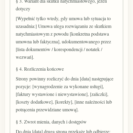
§ 3. Wariant dla skutku natychmiastowego, jeżeli
dotyczy
[Wypełnić tylko wtedy, gdy umowa lub sytuacja to
uzasadnia:] Umowa ulega rozwiązaniu ze skutkiem
natychmiastowym z powodu [konkretna podstawa
umowna lub faktyczna], udokumentowanego przez
[lista dokumentów / korespondencji / notatek /
wezwań].
§ 4. Rozliczenia końcowe
Strony powinny rozliczyć do dnia [data] następujące
pozycje: [wynagrodzenie za wykonane usługi],
[faktury wystawione i niewystawione], [zaliczki],
[koszty dodatkowe], [korekty], [inne należności lub
potrącenia przewidziane umową].
§ 5. Zwrot mienia, danych i dostępów
Do dnia [data] druga strona przekaże lub odbierze: