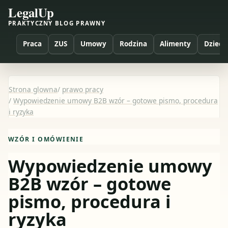
LegalUp
PRAKTYCZNY BLOG PRAWNY
Praca
ZUS
Umowy
Rodzina
Alimenty
Dzieci
Strona glowna
/
prawo pracy
/
Wypowiedzenie umowy B2B wzór – gotowe pismo, procedura
i ryzyka
WZÓR I OMÓWIENIE
Wypowiedzenie umowy
B2B wzór – gotowe
pismo, procedura i
ryzyka