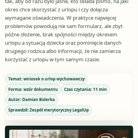
tak, aby od razu było jasne, kto składa pismo, na jaki
okres chce skorzystać z urlopu i czy dołącza
wymagane oświadczenia. W praktyce najwięcej
problemów powodują nie sam formularz, ale zbyt
późne złożenie, brak spójności między okresem
urlopu a sytuacją dziecka oraz pominięcie danych
drugiego rodzica albo informacji, że nie zamierza
korzystać z urlopu w tym samym czasie.
Temat:
wniosek o urlop wychowawczy
Forma:
wzór dokumentu
Czas czytania:
11
min
Autor:
Damian Bolerka
Sprawdził:
Zespół merytoryczny LegalUp