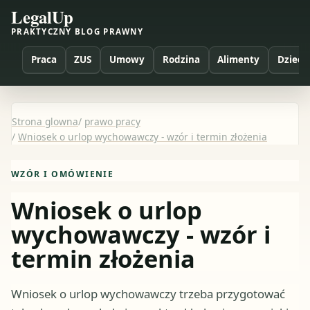
LegalUp
PRAKTYCZNY BLOG PRAWNY
Praca
ZUS
Umowy
Rodzina
Alimenty
Dzieci
Strona glowna
/
prawo pracy
/
Wniosek o urlop wychowawczy - wzór i termin złożenia
WZÓR I OMÓWIENIE
Wniosek o urlop
wychowawczy - wzór i
termin złożenia
Wniosek o urlop wychowawczy trzeba przygotować