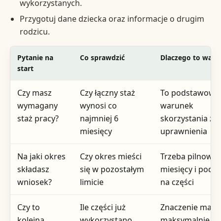
wykorzystanych.
Przygotuj dane dziecka oraz informacje o drugim
rodzicu.
Pytanie na
Co sprawdzić
Dlaczego to ważn
start
Czy masz
Czy łączny staż
To podstawowy
wymagany
wynosi co
warunek
staż pracy?
najmniej 6
skorzystania z
miesięcy
uprawnienia
Na jaki okres
Czy okres mieści
Trzeba pilnować
składasz
się w pozostałym
miesięcy i podzi
wniosek?
limicie
na części
Czy to
Ile części już
Znaczenie ma li
kolejna
wykorzystano
maksymalnie 5