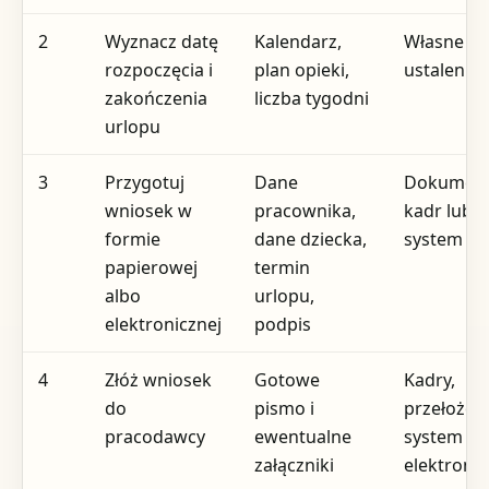
2
Wyznacz datę
Kalendarz,
Własne
rozpoczęcia i
plan opieki,
ustalenia
zakończenia
liczba tygodni
urlopu
3
Przygotuj
Dane
Dokument
wniosek w
pracownika,
kadr lub
formie
dane dziecka,
system H
papierowej
termin
albo
urlopu,
elektronicznej
podpis
4
Złóż wniosek
Gotowe
Kadry,
do
pismo i
przełożon
pracodawcy
ewentualne
system
załączniki
elektroni