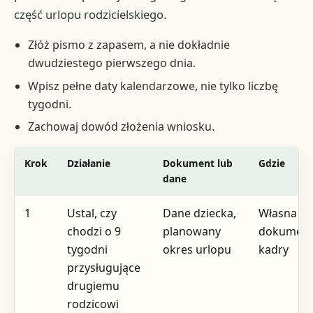
część urlopu rodzicielskiego.
Złóż pismo z zapasem, a nie dokładnie
dwudziestego pierwszego dnia.
Wpisz pełne daty kalendarzowe, nie tylko liczbę
tygodni.
Zachowaj dowód złożenia wniosku.
Krok
Działanie
Dokument lub
Gdzie
dane
1
Ustal, czy
Dane dziecka,
Własna
chodzi o 9
planowany
dokument
tygodni
okres urlopu
kadry
przysługujące
drugiemu
rodzicowi