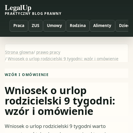
LegalUp
PRAKTYCZNY BLOG PRAWNY
Praca
ZUS
Umowy
Rodzina
Alimenty
Dzieci
Strona glowna
/
prawo pracy
/
Wniosek o urlop rodzicielski 9 tygodni: wzór i omówienie
WZÓR I OMÓWIENIE
Wniosek o urlop
rodzicielski 9 tygodni:
wzór i omówienie
Wniosek o urlop rodzicielski 9 tygodni warto