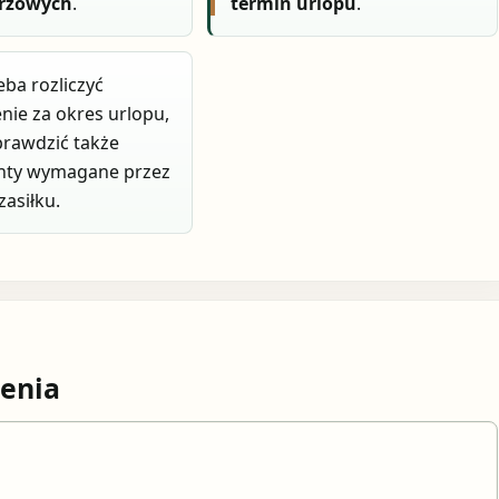
rzowych
.
termin urlopu
.
zeba rozliczyć
nie za okres urlopu,
prawdzić także
ty wymagane przez
zasiłku.
enia