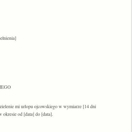
ełnienia]
IEGO
zielenie mi urlopu ojcowskiego w wymiarze [14 dni
 okresie od [data] do [data].