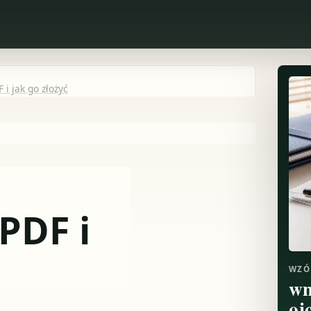
 i jak go złożyć
 PDF i
WZÓ
wn
oj