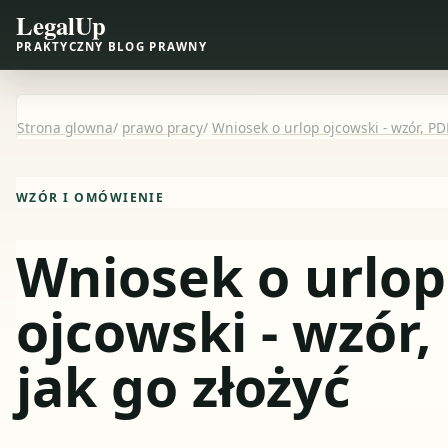
LegalUp
PRAKTYCZNY BLOG PRAWNY
Strona glowna
/
prawo pracy
/
Wniosek o urlop ojcowski - wzór, PDF
WZÓR I OMÓWIENIE
Wniosek o urlop
ojcowski - wzór,
jak go złożyć