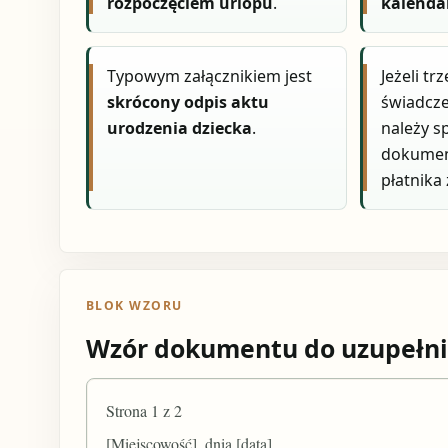
rozpoczęciem urlopu
.
kalenda
Typowym załącznikiem jest
Jeżeli tr
skrócony odpis aktu
świadcze
urodzenia dziecka
.
należy s
dokumen
płatnika 
BLOK WZORU
Wzór dokumentu do uzupełni
Strona 1 z 2
[Miejscowość], dnia [data]