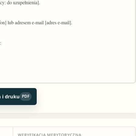
: do uzupełnienia].
n] lub adresem e-mail [adres e-mail].
:
 i druku
PDF
WERYFIKACJA MERYTORYCZNA