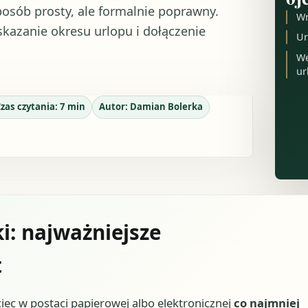
osób prosty, ale formalnie poprawny.
Wn
skazanie okresu urlopu i dołączenie
Ur
We
ur
zas czytania:
7
min
Autor:
Damian Bolerka
i: najważniejsze
t
iec w postaci papierowej albo elektronicznej
co najmniej