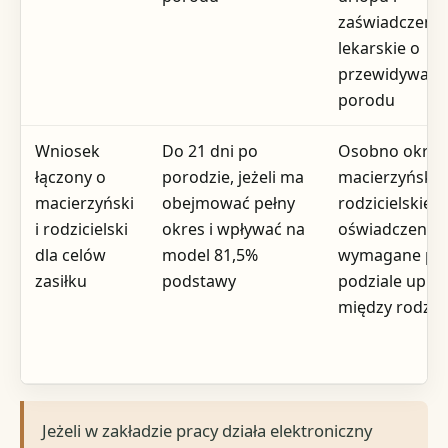
zaświadczenie
lekarskie o
przewidywanej
porodu
Wniosek
Do 21 dni po
Osobno okres
łączony o
porodzie, jeżeli ma
macierzyńskie
macierzyński
obejmować pełny
rodzicielskieg
i rodzicielski
okres i wpływać na
oświadczenia
dla celów
model 81,5%
wymagane pr
zasiłku
podstawy
podziale upra
między rodzic
Jeżeli w zakładzie pracy działa elektroniczny