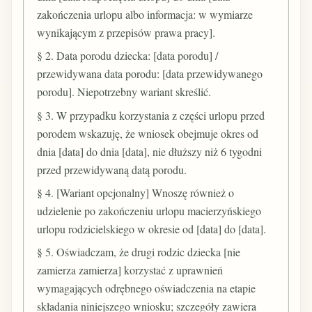
zakończenia urlopu albo informacja: w wymiarze
wynikającym z przepisów prawa pracy].
§ 2. Data porodu dziecka: [data porodu] /
przewidywana data porodu: [data przewidywanego
porodu]. Niepotrzebny wariant skreślić.
§ 3. W przypadku korzystania z części urlopu przed
porodem wskazuję, że wniosek obejmuje okres od
dnia [data] do dnia [data], nie dłuższy niż 6 tygodni
przed przewidywaną datą porodu.
§ 4. [Wariant opcjonalny] Wnoszę również o
udzielenie po zakończeniu urlopu macierzyńskiego
urlopu rodzicielskiego w okresie od [data] do [data].
§ 5. Oświadczam, że drugi rodzic dziecka [nie
zamierza zamierza] korzystać z uprawnień
wymagających odrębnego oświadczenia na etapie
składania niniejszego wniosku; szczegóły zawiera