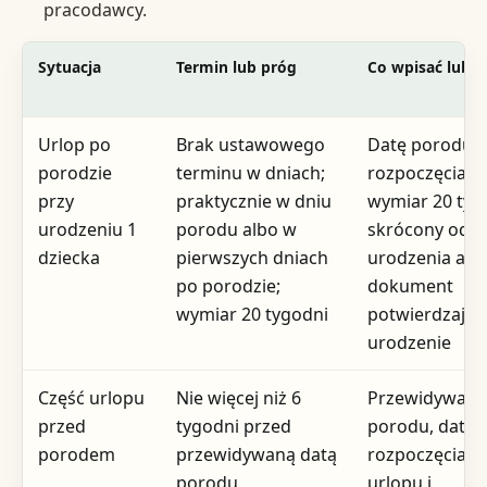
pracodawcy.
Sytuacja
Termin lub próg
Co wpisać lub d
Urlop po
Brak ustawowego
Datę porodu, 
porodzie
terminu w dniach;
rozpoczęcia u
przy
praktycznie w dniu
wymiar 20 tyg
urodzeniu 1
porodu albo w
skrócony odpi
dziecka
pierwszych dniach
urodzenia alb
po porodzie;
dokument
wymiar 20 tygodni
potwierdzając
urodzenie
Część urlopu
Nie więcej niż 6
Przewidywaną
przed
tygodni przed
porodu, datę
porodem
przewidywaną datą
rozpoczęcia te
porodu
urlopu i