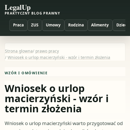
LegalUp
PRAKTYCZNY BLOG PRAWNY
Praca
ZUS
Umowy
Rodzina
Alimenty
Dzieci
Strona glowna
/
prawo pracy
/
Wniosek o urlop macierzyński - wzór i termin złożenia
WZÓR I OMÓWIENIE
Wniosek o urlop
macierzyński - wzór i
termin złożenia
Wniosek o urlop macierzyński warto przygotować od