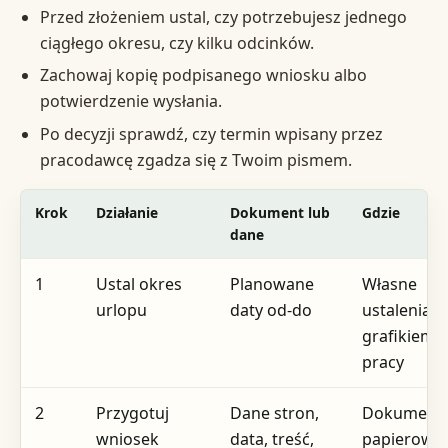
Przed złożeniem ustal, czy potrzebujesz jednego
ciągłego okresu, czy kilku odcinków.
Zachowaj kopię podpisanego wniosku albo
potwierdzenie wysłania.
Po decyzji sprawdź, czy termin wpisany przez
pracodawcę zgadza się z Twoim pismem.
Krok
Działanie
Dokument lub
Gdzie
dane
1
Ustal okres
Planowane
Własne
urlopu
daty od-do
ustalenia z
grafikiem
pracy
2
Przygotuj
Dane stron,
Dokument
wniosek
data, treść,
papierowy 