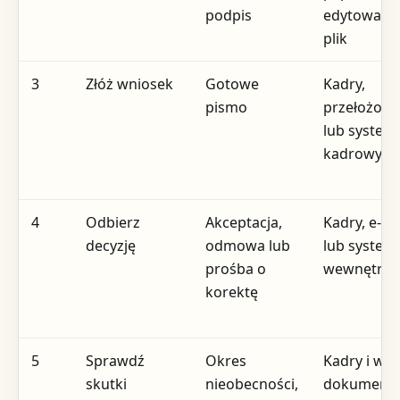
podpis
edytowaln
plik
3
Złóż wniosek
Gotowe
Kadry,
pismo
przełożony
lub system
kadrowy
4
Odbierz
Akceptacja,
Kadry, e-ma
decyzję
odmowa lub
lub system
prośba o
wewnętrzn
korektę
5
Sprawdź
Okres
Kadry i wła
skutki
nieobecności,
dokumenta