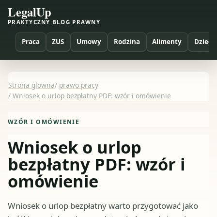
LegalUp
PRAKTYCZNY BLOG PRAWNY
Praca
ZUS
Umowy
Rodzina
Alimenty
Dzieci
Strona glowna
/
prawo pracy
/
Wniosek o urlop bezpłatny PDF: wzór i omówienie
WZÓR I OMÓWIENIE
Wniosek o urlop
bezpłatny PDF: wzór i
omówienie
Wniosek o urlop bezpłatny warto przygotować jako