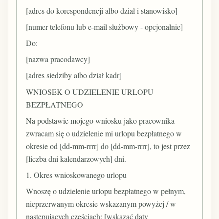
[adres do korespondencji albo dział i stanowisko]
[numer telefonu lub e-mail służbowy - opcjonalnie]
Do:
[nazwa pracodawcy]
[adres siedziby albo dział kadr]
WNIOSEK O UDZIELENIE URLOPU
BEZPŁATNEGO
Na podstawie mojego wniosku jako pracownika
zwracam się o udzielenie mi urlopu bezpłatnego w
okresie od [dd-mm-rrrr] do [dd-mm-rrrr], to jest przez
[liczba dni kalendarzowych] dni.
1. Okres wnioskowanego urlopu
Wnoszę o udzielenie urlopu bezpłatnego w pełnym,
nieprzerwanym okresie wskazanym powyżej / w
następujących częściach: [wskazać daty