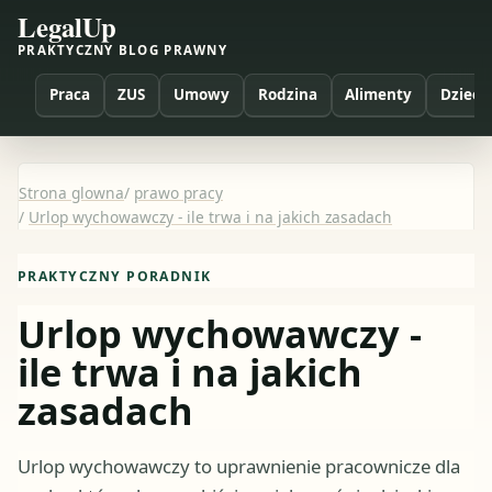
LegalUp
PRAKTYCZNY BLOG PRAWNY
Praca
ZUS
Umowy
Rodzina
Alimenty
Dzieci
Strona glowna
/
prawo pracy
/
Urlop wychowawczy - ile trwa i na jakich zasadach
PRAKTYCZNY PORADNIK
Urlop wychowawczy -
ile trwa i na jakich
zasadach
Urlop wychowawczy to uprawnienie pracownicze dla