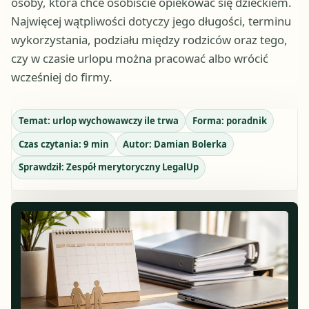
osoby, która chce osobiście opiekować się dzieckiem.
Najwięcej wątpliwości dotyczy jego długości, terminu
wykorzystania, podziału między rodziców oraz tego,
czy w czasie urlopu można pracować albo wrócić
wcześniej do firmy.
Temat:
urlop wychowawczy ile trwa
Forma:
poradnik
Czas czytania:
9
min
Autor:
Damian Bolerka
Sprawdził:
Zespół merytoryczny LegalUp