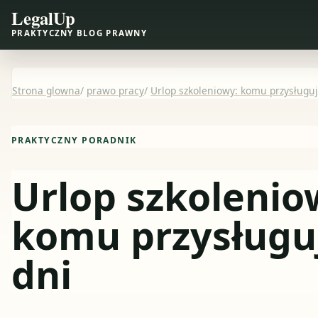
LegalUp
PRAKTYCZNY BLOG PRAWNY
Strona glowna
/
prawo pracy
/
Urlop szkoleniowy: komu przysługuje
PRAKTYCZNY PORADNIK
Urlop szkolenio
komu przysługuje
dni