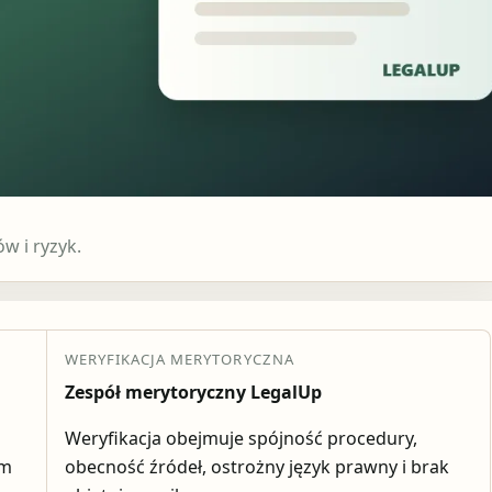
 i ryzyk.
WERYFIKACJA MERYTORYCZNA
Zespół merytoryczny LegalUp
Weryfikacja obejmuje spójność procedury,
em
obecność źródeł, ostrożny język prawny i brak