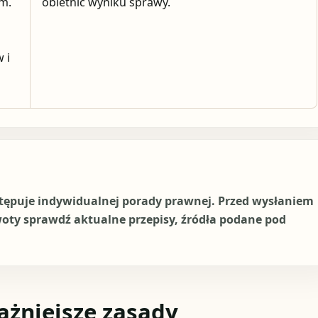
ym.
obietnic wyniku sprawy.
 i
stępuje indywidualnej porady prawnej. Przed wysłaniem
woty sprawdź aktualne przepisy, źródła podane pod
ażniejsze zasady