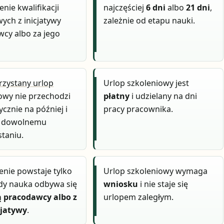
nie kwalifikacji
najczęściej
6 dni
albo
21 dni
,
ch z inicjatywy
zależnie od etapu nauki.
cy albo za jego
zystany urlop
Urlop szkoleniowy jest
owy nie przechodzi
płatny
i udzielany na dni
cznie na później i
pracy pracownika.
ży dowolnemu
taniu.
nie powstaje tylko
Urlop szkoleniowy wymaga
dy nauka odbywa się
wniosku
i nie staje się
ą pracodawcy albo z
urlopem zaległym.
cjatywy
.