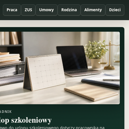
Praca
ZUS
Umowy
Rodzina
Alimenty
Dzieci
ADNIK
lop szkoleniowy
awo do urlopu szkoleniowego dotyczy pracownika na