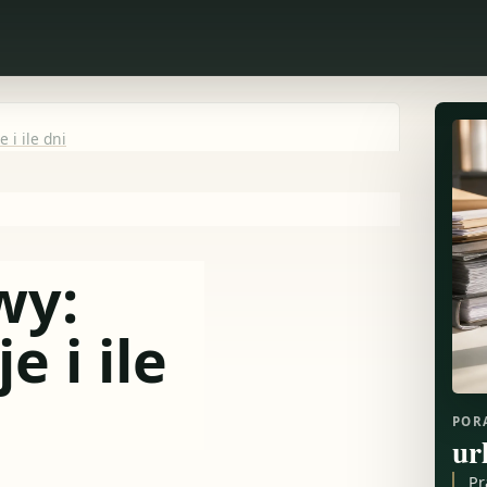
 i ile dni
wy:
 i ile
POR
ur
Pr