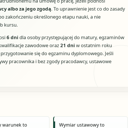
zatrudnionemu na umowę o pracę, jeżeli podnosi
wcy albo za jego zgodą
. To uprawnienie jest co do zasady
bo zakończeniu określonego etapu nauki, a nie
b kursu.
osi
6 dni
dla osoby przystępującej do matury, egzaminów
walifikacje zawodowe oraz
21 dni
w ostatnim roku
 przygotowanie się do egzaminu dyplomowego. Jeśli
atywy pracownika i bez zgody pracodawcy, ustawowe
y warunek to
Wymiar ustawowy to