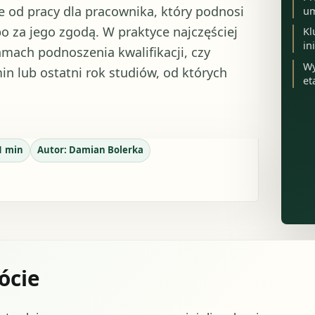
e od pracy dla pracownika, który podnosi
um
o za jego zgodą. W praktyce najczęściej
Kl
in
ramach podnoszenia kwalifikacji, czy
Wy
n lub ostatni rok studiów, od których
et
1
min
Autor:
Damian Bolerka
ócie