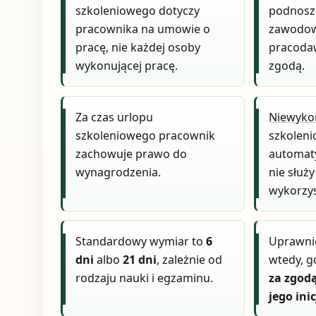
szkoleniowego dotyczy
podnosze
pracownika na umowie o
zawodowy
pracę, nie każdej osoby
pracodaw
wykonującej pracę.
zgodą.
Za czas urlopu
Niewykor
szkoleniowego pracownik
szkoleni
zachowuje prawo do
automaty
wynagrodzenia.
nie słu
wykorzys
Standardowy wymiar to
6
Uprawnie
dni
albo
21 dni
, zależnie od
wtedy, g
rodzaju nauki i egzaminu.
za zgod
jego ini