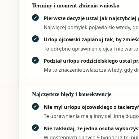
Terminy i moment złożenia wniosku
✓
Pierwsze decyzje ustal jak najszybciej 
Najwięcej pomyłek pojawia się wtedy, gdy
✓
Urlop ojcowski zaplanuj tak, by zmieśc
To odrębne uprawnienie ojca i nie wart
✓
Podział urlopu rodzicielskiego ustal 
Ma to znaczenie zwłaszcza wtedy, gdy dr
Najczęstsze błędy i konsekwencje
✓
Nie myl urlopu ojcowskiego z tacierzyń
Te uprawnienia mają inny cel, inną dług
✓
Nie zakładaj, że jedna osoba wykorzyst
W dostępnych danych 9 tygodni z tej pul