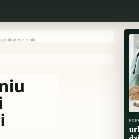
i praktyczne kroki
niu
i
i
POR
ur
dz