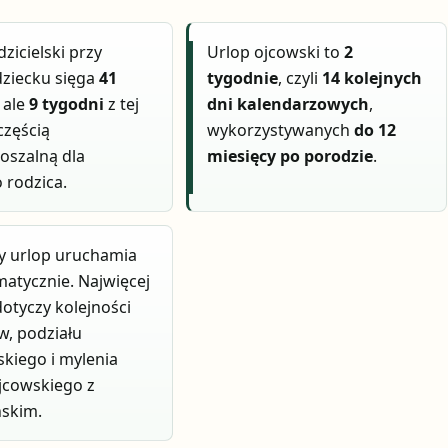
zicielski przy
Urlop ojcowski to
2
ziecku sięga
41
tygodnie
, czyli
14 kolejnych
, ale
9 tygodni
z tej
dni kalendarzowych
,
 częścią
wykorzystywanych
do 12
oszalną dla
miesięcy po porodzie
.
 rodzica.
y urlop uruchamia
matycznie. Najwięcej
otyczy kolejności
, podziału
skiego i mylenia
jcowskiego z
ńskim.