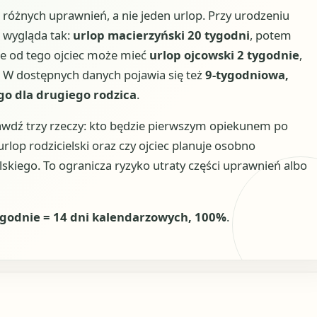
 różnych uprawnień, a nie jeden urlop. Przy urodzeniu
 wygląda tak:
urlop macierzyński 20 tygodni
, potem
nie od tego ojciec może mieć
urlop ojcowski 2 tygodnie
,
. W dostępnych danych pojawia się też
9-tygodniowa,
go dla drugiego rodzica
.
rawdź trzy rzeczy: kto będzie pierwszym opiekunem po
rlop rodzicielski oraz czy ojciec planuje osobno
lskiego. To ogranicza ryzyko utraty części uprawnień albo
tygodnie = 14 dni kalendarzowych, 100%
.