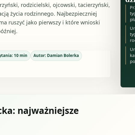
yński, rodzicielski, ojcowski, tacierzyński,
Pr
ją życia rodzinnego. Najbezpieczniej
ty
pł
 ma ruszyć jako pierwszy i które wnioski
Ur
óźniej.
ty
ro
Ur
ka
ytania:
10
min
Autor:
Damian Bolerka
po
cka: najważniejsze