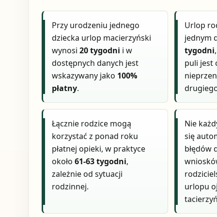
Przy urodzeniu jednego
Urlop rod
dziecka urlop macierzyński
jednym d
wynosi
20 tygodni
i w
tygodni
dostępnych danych jest
puli jest
wskazywany jako
100%
nieprzen
płatny
.
drugiego
Łącznie rodzice mogą
Nie każd
korzystać z ponad roku
się auto
płatnej opieki, w praktyce
błędów d
około
61-63 tygodni
,
wniosków
zależnie od sytuacji
rodziciel
rodzinnej.
urlopu o
tacierzy