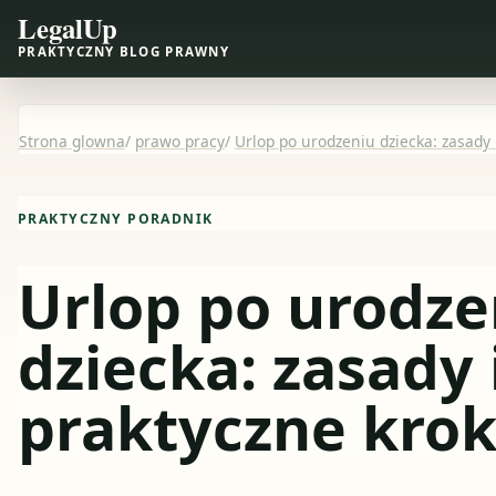
LegalUp
PRAKTYCZNY BLOG PRAWNY
Strona glowna
/
prawo pracy
/
Urlop po urodzeniu dziecka: zasady 
PRAKTYCZNY PORADNIK
Urlop po urodze
dziecka: zasady 
praktyczne krok