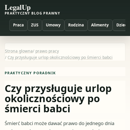
LegalUp
PRAKTYCZNY BLOG PRAWNY
Praca
ZUS
Umowy
Rodzina
Alimenty
Dzieci
Strona glowna
/
prawo pracy
/
Czy przysługuje urlop okolicznościowy po śmierci babci
PRAKTYCZNY PORADNIK
Czy przysługuje urlop
okolicznościowy po
śmierci babci
Śmierć babci może dawać prawo do jednego dnia