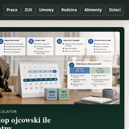
Praca
ZUS
Umowy
Rodzina
Alimenty
Dzieci
KULATOR
lop ojcowski ile
atny