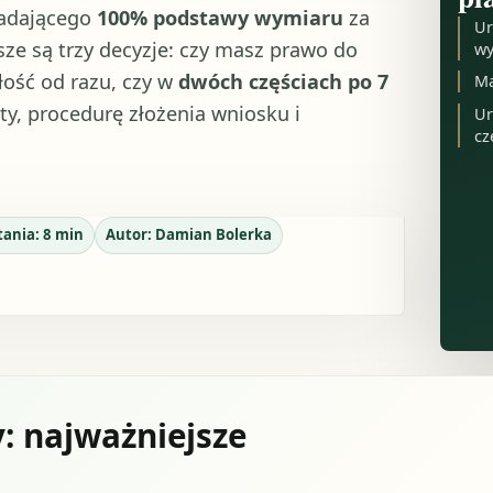
iadającego
100% podstawy wymiaru
za
Ur
sze są trzy decyzje: czy masz prawo do
wy
ałość od razu, czy w
dwóch częściach po 7
Ma
ty, procedurę złożenia wniosku i
Ur
cz
tania:
8
min
Autor:
Damian Bolerka
y: najważniejsze