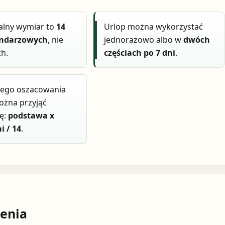
lny wymiar to
14
Urlop można wykorzystać
endarzowych
, nie
jednorazowo albo w
dwóch
h.
częściach po 7 dni
.
tego oszacowania
ożna przyjąć
ę:
podstawa x
i / 14
.
enia