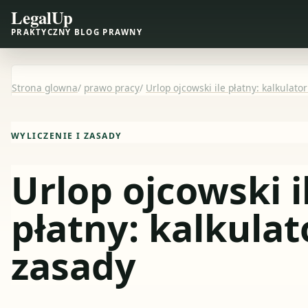
LegalUp
PRAKTYCZNY BLOG PRAWNY
Strona glowna
/
prawo pracy
/
Urlop ojcowski ile płatny: kalkulator
WYLICZENIE I ZASADY
Urlop ojcowski i
płatny: kalkulato
zasady