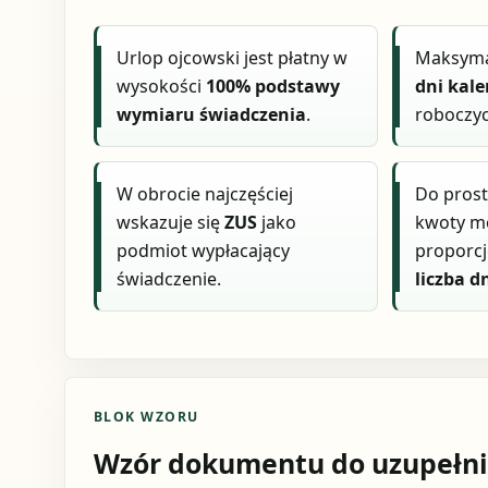
Urlop ojcowski jest płatny w
Maksyma
wysokości
100% podstawy
dni kal
wymiaru świadczenia
.
roboczyc
W obrocie najczęściej
Do pros
wskazuje się
ZUS
jako
kwoty m
podmiot wypłacający
proporcj
świadczenie.
liczba dn
BLOK WZORU
Wzór dokumentu do uzupełni