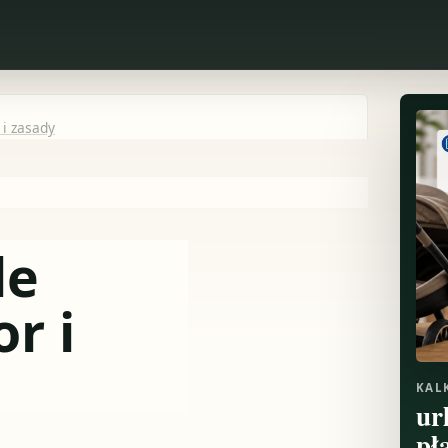
 i zasady
le
r i
KAL
ur
pł