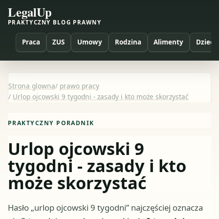
LegalUp
PRAKTYCZNY BLOG PRAWNY
Praca
ZUS
Umowy
Rodzina
Alimenty
Dzieci
Strona glowna
/
prawo pracy
/
Urlop ojcowski 9 tygodni - zasady i kto może skorzystać
PRAKTYCZNY PORADNIK
Urlop ojcowski 9
tygodni - zasady i kto
może skorzystać
Hasło „urlop ojcowski 9 tygodni” najczęściej oznacza