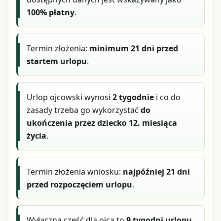
100% płatny
.
Termin złożenia:
minimum 21 dni przed
startem urlopu
.
Urlop ojcowski wynosi
2 tygodnie
i co do
zasady trzeba go wykorzystać
do
ukończenia przez dziecko 12. miesiąca
życia
.
Termin złożenia wniosku:
najpóźniej 21 dni
przed rozpoczęciem urlopu
.
Wyłączna część dla ojca to
9 tygodni urlopu