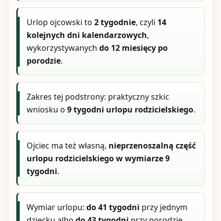
Urlop ojcowski to
2 tygodnie
, czyli
14
kolejnych dni kalendarzowych
,
wykorzystywanych
do 12 miesięcy po
porodzie
.
Zakres tej podstrony: praktyczny szkic
wniosku o
9 tygodni urlopu rodzicielskiego
.
Ojciec ma też własną,
nieprzenoszalną część
urlopu rodzicielskiego w wymiarze 9
tygodni
.
Wymiar urlopu:
do 41 tygodni
przy jednym
dziecku albo
do 43 tygodni
przy porodzie