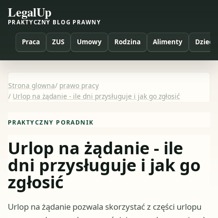
LegalUp
PRAKTYCZNY BLOG PRAWNY
Praca
ZUS
Umowy
Rodzina
Alimenty
Dzieci
Strona glowna
/
prawo pracy
/
Urlop na żądanie - ile dni przysługuje i jak go zgłosić
PRAKTYCZNY PORADNIK
Urlop na żądanie - ile
dni przysługuje i jak go
zgłosić
Urlop na żądanie pozwala skorzystać z części urlopu