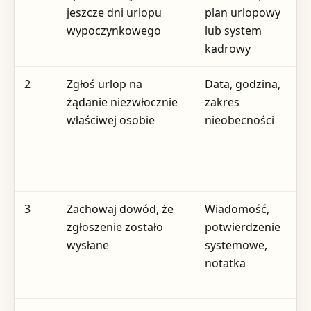
jeszcze dni urlopu
plan urlopowy
HR
wypoczynkowego
lub system
p
kadrowy
2
Zgłoś urlop na
Data, godzina,
Te
żądanie niezwłocznie
zakres
SM
właściwej osobie
nieobecności
ma
s
f
3
Zachowaj dowód, że
Wiadomość,
W
zgłoszenie zostało
potwierdzenie
s
wysłane
systemowe,
s
notatka