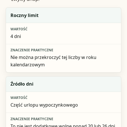
Element
Roczny limit
Wartość
4 dni
Znaczenie praktyczne
Nie można przekroczyć tej liczby w roku
kalendarzowym
Źródło dni
Część urlopu wypoczynkowego
To nie jest dodatkowe wolne ponad 20 lub 26 dni