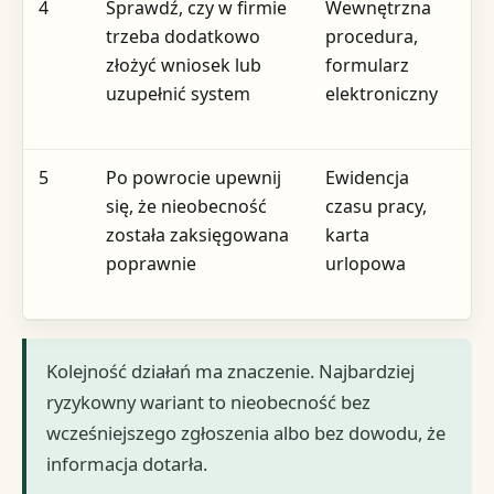
4
Sprawdź, czy w firmie
Wewnętrzna
R
trzeba dodatkowo
procedura,
pr
złożyć wniosek lub
formularz
p
uzupełnić system
elektroniczny
5
Po powrocie upewnij
Ewidencja
Ka
się, że nieobecność
czasu pracy,
s
została zaksięgowana
karta
ew
poprawnie
urlopowa
Kolejność działań ma znaczenie. Najbardziej
ryzykowny wariant to nieobecność bez
wcześniejszego zgłoszenia albo bez dowodu, że
informacja dotarła.