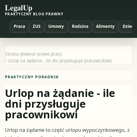
LegalUp
PRAKTYCZNY BLOG PRAWNY
Praca
ZUS
Umowy
Rodzina
Alimenty
Dzieci
Strona glowna
/
prawo pracy
/
Urlop na żądanie - ile dni przysługuje pracownikowi
PRAKTYCZNY PORADNIK
Urlop na żądanie - ile
dni przysługuje
pracownikowi
Urlop na żądanie to część urlopu wypoczynkowego, z