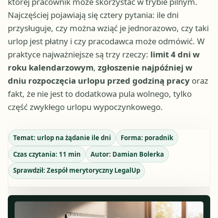
której pracownik może skorzystać w trybie pilnym.
Najczęściej pojawiają się cztery pytania: ile dni
przysługuje, czy można wziąć je jednorazowo, czy taki
urlop jest płatny i czy pracodawca może odmówić. W
praktyce najważniejsze są trzy rzeczy:
limit 4 dni w
roku kalendarzowym
,
zgłoszenie najpóźniej w
dniu rozpoczęcia urlopu przed godziną pracy
oraz
fakt, że nie jest to dodatkowa pula wolnego, tylko
część zwykłego urlopu wypoczynkowego.
Temat:
urlop na żądanie ile dni
Forma:
poradnik
Czas czytania:
11
min
Autor:
Damian Bolerka
Sprawdził:
Zespół merytoryczny LegalUp