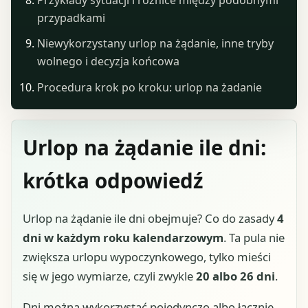
przypadkami
Niewykorzystany urlop na żądanie, inne tryby
wolnego i decyzja końcowa
Procedura krok po kroku: urlop na żadanie
Urlop na żądanie ile dni:
krótka odpowiedź
Urlop na żądanie ile dni obejmuje? Co do zasady
4
dni w każdym roku kalendarzowym
. Ta pula nie
zwiększa urlopu wypoczynkowego, tylko mieści
się w jego wymiarze, czyli zwykle
20 albo 26 dni
.
Dni można wykorzystać pojedynczo albo łącznie,