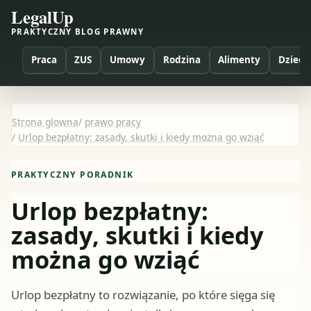
LegalUp
PRAKTYCZNY BLOG PRAWNY
Praca
ZUS
Umowy
Rodzina
Alimenty
Dzieci
Strona glowna
/
prawo pracy
/
Urlop bezpłatny: zasady, skutki i kiedy można go wziąć
PRAKTYCZNY PORADNIK
Urlop bezpłatny:
zasady, skutki i kiedy
można go wziąć
Urlop bezpłatny to rozwiązanie, po które sięga się