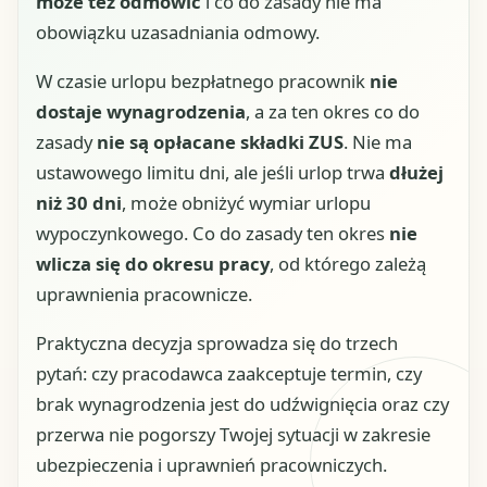
może też odmówić
i co do zasady nie ma
obowiązku uzasadniania odmowy.
W czasie urlopu bezpłatnego pracownik
nie
dostaje wynagrodzenia
, a za ten okres co do
zasady
nie są opłacane składki ZUS
. Nie ma
ustawowego limitu dni, ale jeśli urlop trwa
dłużej
niż 30 dni
, może obniżyć wymiar urlopu
wypoczynkowego. Co do zasady ten okres
nie
wlicza się do okresu pracy
, od którego zależą
uprawnienia pracownicze.
Praktyczna decyzja sprowadza się do trzech
pytań: czy pracodawca zaakceptuje termin, czy
brak wynagrodzenia jest do udźwignięcia oraz czy
przerwa nie pogorszy Twojej sytuacji w zakresie
ubezpieczenia i uprawnień pracowniczych.