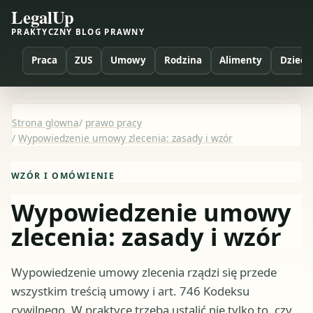
LegalUp
PRAKTYCZNY BLOG PRAWNY
Praca
ZUS
Umowy
Rodzina
Alimenty
Dzieci
Strona glowna
/
prawo pracy
/
Wypowiedzenie umowy zlecenia: zasady i wzór
WZÓR I OMÓWIENIE
Wypowiedzenie umowy
zlecenia: zasady i wzór
Wypowiedzenie umowy zlecenia rządzi się przede
wszystkim treścią umowy i art. 746 Kodeksu
cywilnego. W praktyce trzeba ustalić nie tylko to, czy