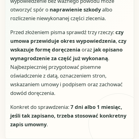
wypowiedzenie bez ważnego powodu może
otworzyć spór o
naprawienie szkody
albo
rozliczenie niewykonanej części zlecenia.
Przed złożeniem pisma sprawdź trzy rzeczy:
czy
umowa przewiduje okres wypowiedzenia
,
czy
wskazuje formę doręczenia
oraz
jak opisano
wynagrodzenie za część już wykonaną
.
Najbezpieczniej przygotować pisemne
oświadczenie z datą, oznaczeniem stron,
wskazaniem umowy i podpisem oraz zachować
dowód doręczenia.
Konkret do sprawdzenia:
7 dni albo 1 miesiąc,
jeśli tak zapisano, trzeba stosować konkretny
zapis umowny
.