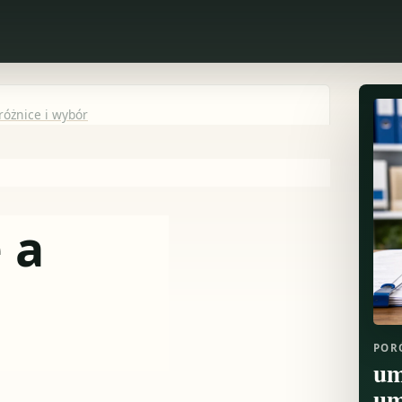
óżnice i wybór
 a
POR
um
um