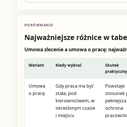
PORÓWNANIE
Najważniejsze różnice w tabe
Umowa zlecenie a umowa o pracę: najważni
Wariant
Kiedy wybrać
Skutek
praktyczn
Umowa
Gdy praca ma być
Powstaje
o pracę
stała, pod
stosunek 
kierownictwem, w
pełniejsza
określonym czasie
ochrona
i miejscu
pracowni