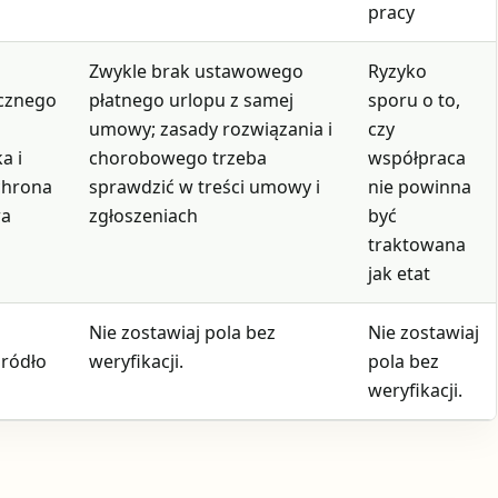
pracy
Zwykle brak ustawowego
Ryzyko
cznego
płatnego urlopu z samej
sporu o to,
umowy; zasady rozwiązania i
czy
a i
chorobowego trzeba
współpraca
chrona
sprawdzić w treści umowy i
nie powinna
wa
zgłoszeniach
być
traktowana
jak etat
Nie zostawiaj pola bez
Nie zostawiaj
źródło
weryfikacji.
pola bez
weryfikacji.