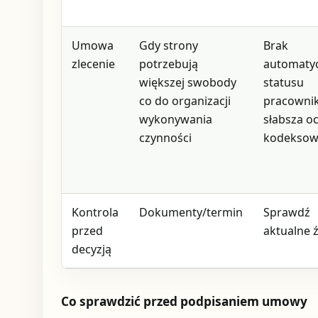
Umowa
Gdy strony
Brak
zlecenie
potrzebują
automaty
większej swobody
statusu
co do organizacji
pracownik
wykonywania
słabsza o
czynności
kodekso
Kontrola
Dokumenty/termin
Sprawdź
przed
aktualne 
decyzją
Co sprawdzić przed podpisaniem umowy