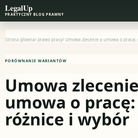
LegalUp
PRAKTYCZNY BLOG PRAWNY
Strona glowna
/
prawo pracy
/
Umowa zlecenie a umowa o pracę: r
PORÓWNANIE WARIANTÓW
Umowa zlecenie
umowa o pracę:
różnice i wybór