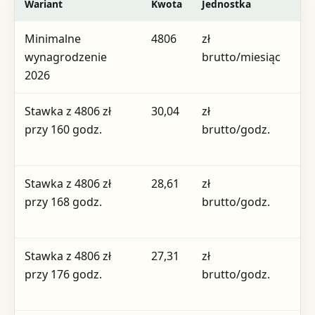
Wariant
Kwota
Jednostka
Ki
Minimalne
4806
zł
pe
wynagrodzenie
brutto/miesiąc
2026
Stawka z 4806 zł
30,04
zł
mi
przy 160 godz.
brutto/godz.
no
16
Stawka z 4806 zł
28,61
zł
mi
przy 168 godz.
brutto/godz.
no
16
Stawka z 4806 zł
27,31
zł
mi
przy 176 godz.
brutto/godz.
no
17