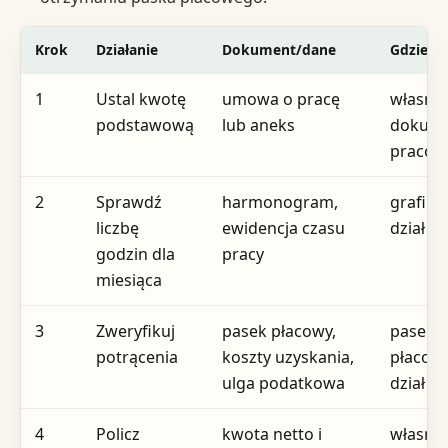
Krok
Działanie
Dokument/dane
Gdzie
1
Ustal kwotę
umowa o pracę
własna
podstawową
lub aneks
dokume
pracow
2
Sprawdź
harmonogram,
grafik 
liczbę
ewidencja czasu
dział k
godzin dla
pracy
miesiąca
3
Zweryfikuj
pasek płacowy,
pasek
potrącenia
koszty uzyskania,
płacowy
ulga podatkowa
dział pł
4
Policz
kwota netto i
własne