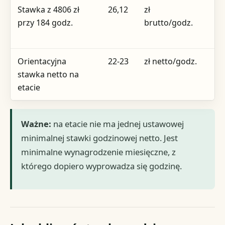
Stawka z 4806 zł
26,12
zł
mi
przy 184 godz.
brutto/godz.
no
18
Orientacyjna
22-23
zł netto/godz.
ty
stawka netto na
wy
etacie
pr
Ważne:
na etacie nie ma jednej ustawowej
minimalnej stawki godzinowej netto. Jest
minimalne wynagrodzenie miesięczne, z
którego dopiero wyprowadza się godzinę.