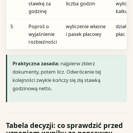
stawkę za
liczba godzin
wylicze
godzinę
kalkula
5
Poproś o
wyliczenie własne
dział k
wyjaśnienie
i pasek płacowy
płac
rozbieżności
Praktyczna zasada:
najpierw zbierz
dokumenty, potem licz. Odwrócenie tej
kolejności zwykle kończy się złą stawką
godzinową netto.
Tabela decyzji: co sprawdzić przed
uznaniem wyniku za poprawny