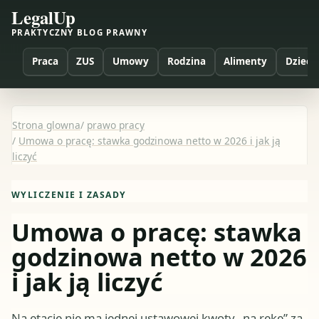
LegalUp
PRAKTYCZNY BLOG PRAWNY
Praca
ZUS
Umowy
Rodzina
Alimenty
Dzieci
Strona glowna
/
prawo pracy
/
Umowa o pracę: stawka godzinowa netto w 2026 i jak ją
liczyć
WYLICZENIE I ZASADY
Umowa o pracę: stawka
godzinowa netto w 2026
i jak ją liczyć
Na etacie nie ma jednej ustawowej kwoty „na rękę” za