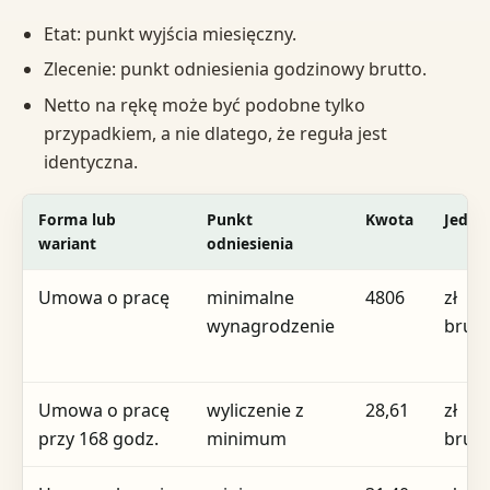
Etat: punkt wyjścia miesięczny.
Zlecenie: punkt odniesienia godzinowy brutto.
Netto na rękę może być podobne tylko
przypadkiem, a nie dlatego, że reguła jest
identyczna.
Forma lub
Punkt
Kwota
Jedno
wariant
odniesienia
Umowa o pracę
minimalne
4806
zł
wynagrodzenie
brutt
Umowa o pracę
wyliczenie z
28,61
zł
przy 168 godz.
minimum
brutt