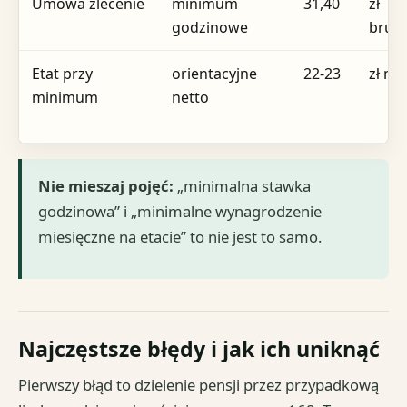
Umowa zlecenie
minimum
31,40
zł
godzinowe
brutt
Etat przy
orientacyjne
22-23
zł ne
minimum
netto
Nie mieszaj pojęć:
„minimalna stawka
godzinowa” i „minimalne wynagrodzenie
miesięczne na etacie” to nie jest to samo.
Najczęstsze błędy i jak ich uniknąć
Pierwszy błąd to dzielenie pensji przez przypadkową