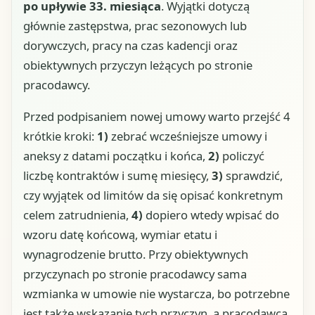
po upływie 33. miesiąca
. Wyjątki dotyczą
głównie zastępstwa, prac sezonowych lub
dorywczych, pracy na czas kadencji oraz
obiektywnych przyczyn leżących po stronie
pracodawcy.
Przed podpisaniem nowej umowy warto przejść 4
krótkie kroki:
1)
zebrać wcześniejsze umowy i
aneksy z datami początku i końca,
2)
policzyć
liczbę kontraktów i sumę miesięcy,
3)
sprawdzić,
czy wyjątek od limitów da się opisać konkretnym
celem zatrudnienia,
4)
dopiero wtedy wpisać do
wzoru datę końcową, wymiar etatu i
wynagrodzenie brutto. Przy obiektywnych
przyczynach po stronie pracodawcy sama
wzmianka w umowie nie wystarcza, bo potrzebne
jest także wskazanie tych przyczyn, a pracodawca