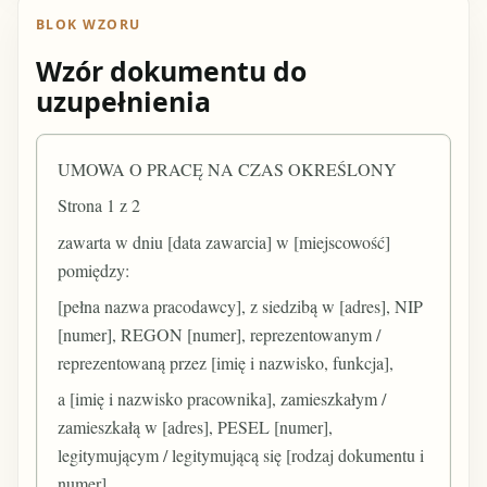
BLOK WZORU
Wzór dokumentu do
uzupełnienia
UMOWA O PRACĘ NA CZAS OKREŚLONY
Strona 1 z 2
zawarta w dniu [data zawarcia] w [miejscowość]
pomiędzy:
[pełna nazwa pracodawcy], z siedzibą w [adres], NIP
[numer], REGON [numer], reprezentowanym /
reprezentowaną przez [imię i nazwisko, funkcja],
a [imię i nazwisko pracownika], zamieszkałym /
zamieszkałą w [adres], PESEL [numer],
legitymującym / legitymującą się [rodzaj dokumentu i
numer].