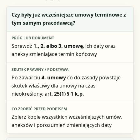
Pytanie kontrolne
Czy były już wcześniejsze umowy terminowe z
tym samym pracodawcą?
Próg lub dokument
Skutek prawny / podstawa
Sprawdź
1., 2. albo 3. umowę
, ich daty oraz
aneksy zmieniające termin końcowy
Co zrobić przed podpisem
Po zawarciu
4. umowy
co do zasady powstaje
skutek właściwy dla umowy na czas
nieokreślony; art.
25(1) § 1 k.p.
Zbierz kopie wszystkich wcześniejszych umów,
aneksów i porozumień zmieniających daty