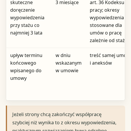
skuteczne
3 miesiące
art. 36 Kodeksu
doręczenie
pracy; okresy
wypowiedzenia
wypowiedzenia
przy stażu co
stosowane dla
najmniej 3 lata
umów o pracę
zależnie od stażu
upływ terminu
w dniu
treść samej umow
końcowego
wskazanym
i aneksów
wpisanego do
w umowie
umowy
Jeżeli strony chcą zakończyć współpracę
szybciej niż wynika to z okresu wypowiedzenia,
praktycznym rozwiązaniem bywa odrębne