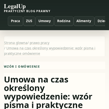
LegalUp
PRAKTYCZNY BLOG PRAWNY
Praca
ZUS
Umowy
Rodzina
Alimenty
Dzieci
Strona glowna
/
prawo pracy
/
Umowa na czas określony wypowiedzenie: wzór pisma i
praktyczne omówienie
WZÓR I OMÓWIENIE
Umowa na czas
określony
wypowiedzenie: wzór
pisma i praktyczne