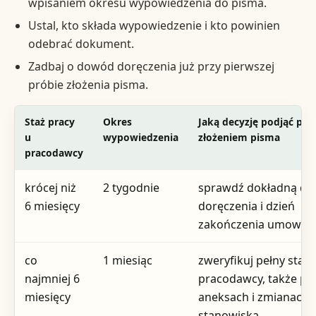
wpisaniem okresu wypowiedzenia do pisma.
Ustal, kto składa wypowiedzenie i kto powinien
odebrać dokument.
Zadbaj o dowód doręczenia już przy pierwszej
próbie złożenia pisma.
Staż pracy
Okres
Jaką decyzję podjąć prz
u
wypowiedzenia
złożeniem pisma
pracodawcy
krócej niż
2 tygodnie
sprawdź dokładną da
6 miesięcy
doręczenia i dzień
zakończenia umowy
co
1 miesiąc
zweryfikuj pełny staż 
najmniej 6
pracodawcy, także po
miesięcy
aneksach i zmianach
stanowiska