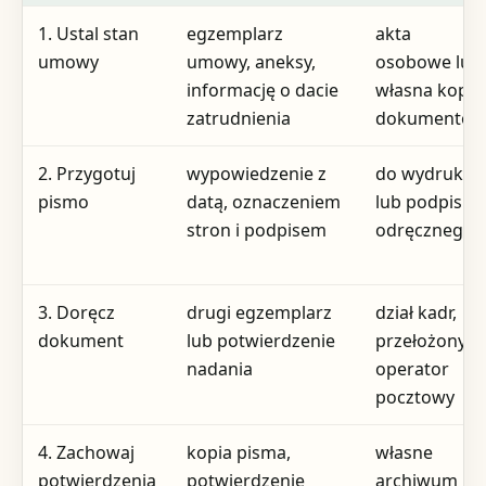
1. Ustal stan
egzemplarz
akta
umowy
umowy, aneksy,
osobowe lub
informację o dacie
własna kopia
zatrudnienia
dokumentó
2. Przygotuj
wypowiedzenie z
do wydruku
pismo
datą, oznaczeniem
lub podpisu
stron i podpisem
odręcznego
3. Doręcz
drugi egzemplarz
dział kadr,
dokument
lub potwierdzenie
przełożony,
nadania
operator
pocztowy
4. Zachowaj
kopia pisma,
własne
potwierdzenia
potwierdzenie
archiwum