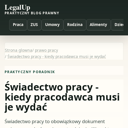
LegalUp
PRAKTYCZNY BLOG PRAWNY
Praca
ZUS
Umowy
Rodzina
Alimenty
Dzieci
Strona glowna
/
prawo pracy
/
Świadectwo pracy - kiedy pracodawca musi je wydać
PRAKTYCZNY PORADNIK
Świadectwo pracy -
kiedy pracodawca musi
je wydać
Świadectwo pracy to obowiązkowy dokument