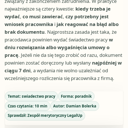
związany z zakończeniem zatrudnienia. W praktyce
najważniejsze są cztery kwestie:
kiedy trzeba je
wydać
,
co musi zawierać
,
czy potrzebny jest
wniosek pracownika
i
jak reagować na błąd albo
brak dokumentu
. Najprostsza zasada jest taka, że
pracodawca powinien wydać świadectwo pracy
w
dniu rozwiązania albo wygaśnięcia umowy o
pracę
. Jeżeli nie da się tego zrobić od razu, dokument
powinien zostać doręczony lub wysłany
najpóźniej w
ciągu 7 dni
, a wydania nie wolno uzależniać od
wcześniejszego rozliczenia się pracownika z firmą.
Temat:
swiadectwo pracy
Forma:
poradnik
Czas czytania:
10
min
Autor:
Damian Bolerka
Sprawdził:
Zespół merytoryczny LegalUp