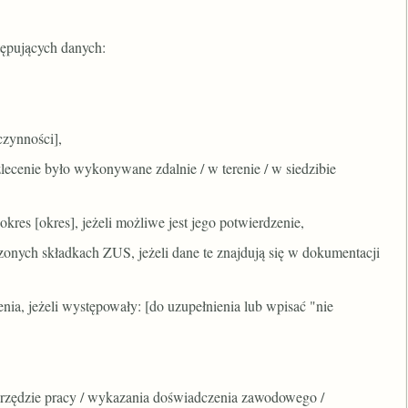
tępujących danych:
czynności],
zlecenie było wykonywane zdalnie / w terenie / w siedzibie
res [okres], jeżeli możliwe jest jego potwierdzenie,
zonych składkach ZUS, jeżeli dane te znajdują się w dokumentacji
ia, jeżeli występowały: [do uzupełnienia lub wpisać "nie
 urzędzie pracy / wykazania doświadczenia zawodowego /