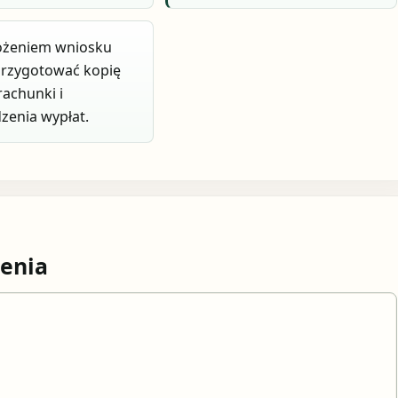
łożeniem wniosku
przygotować kopię
achunki i
zenia wypłat.
enia