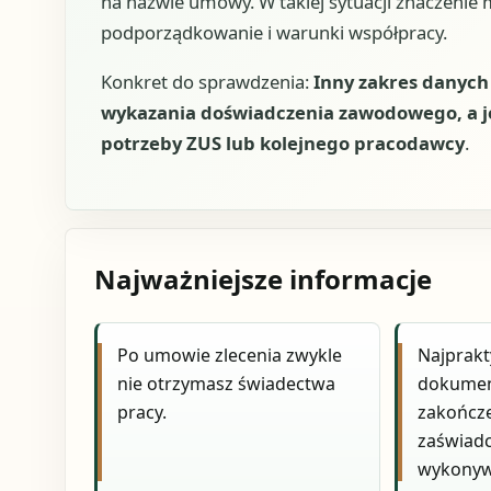
na nazwie umowy. W takiej sytuacji znaczenie
podporządkowanie i warunki współpracy.
Konkret do sprawdzenia:
Inny zakres danych
wykazania doświadczenia zawodowego, a 
potrzeby ZUS lub kolejnego pracodawcy
.
Najważniejsze informacje
Po umowie zlecenia zwykle
Najprakt
nie otrzymasz świadectwa
dokume
pracy.
zakończe
zaświadc
wykonywa