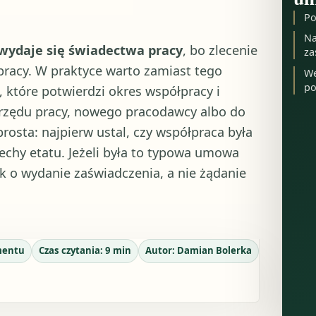
Po
Na
 wydaje się świadectwa pracy
, bo zlecenie
za
racy. W praktyce warto zamiast tego
We
po
, które potwierdzi okres współpracy i
urzędu pracy, nowego pracodawcy albo do
rosta: najpierw ustal, czy współpraca była
cechy etatu. Jeżeli była to typowa umowa
 o wydanie zaświadczenia, a nie żądanie
mentu
Czas czytania:
9
min
Autor:
Damian Bolerka