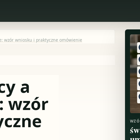
: wzór wniosku i praktyczne omówienie
cy a
: wzór
yczne
WZÓ
św
um