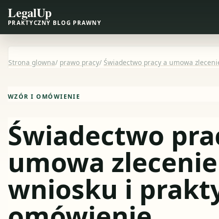
LegalUp
PRAKTYCZNY BLOG PRAWNY
Strona glowna
/
prawo pracy
/
Świadectwo pracy a umowa zlecenie
WZÓR I OMÓWIENIE
Świadectwo pra
umowa zlecenie
wniosku i prakt
omówienie