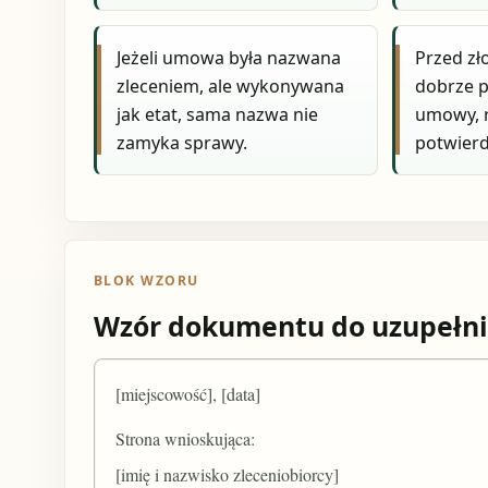
Jeżeli umowa była nazwana
Przed z
zleceniem, ale wykonywana
dobrze 
jak etat, sama nazwa nie
umowy, r
zamyka sprawy.
potwierd
BLOK WZORU
Wzór dokumentu do uzupełni
[miejscowość], [data]
Strona wnioskująca:
[imię i nazwisko zleceniobiorcy]