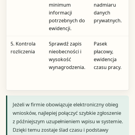
minimum
nadmiaru
informacji
danych
potrzebnych do
prywatnych.
ewidencji.
5. Kontrola
Sprawdź zapis
Pasek
K
rozliczenia
nieobecności i
płacowy,
s
wysokość
ewidencja
p
wynagrodzenia.
czasu pracy.
Jeżeli w firmie obowiązuje elektroniczny obieg
wniosków, najlepiej połączyć szybkie zgłoszenie
z późniejszym uzupełnieniem wpisu w systemie.
Dzięki temu zostaje ślad czasu i podstawy