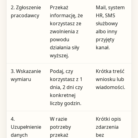
2. Zgłoszenie
Przekaż
Mail, system
P
pracodawcy
informację, że
HR, SMS
d
korzystasz ze
służbowy
l
zwolnienia z
albo inny
w
powodu
przyjęty
działania siły
kanał.
wyższej.
3. Wskazanie
Podaj, czy
Krótka treść
T
wymiaru
korzystasz z 1
wniosku lub
k
dnia, 2 dni czy
wiadomości.
z
konkretnej
liczby godzin.
4.
W razie
Krótki opis
K
Uzupełnienie
potrzeby
zdarzenia
p
danych
przekaż
bez