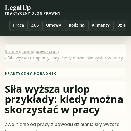
LegalUp
PRAKTYCZNY BLOG PRAWNY
Praca
ZUS
Umowy
Rodzina
Alimenty
Dzieci
Strona glowna
/
prawo pracy
/
Siła wyższa urlop przykłady: kiedy można skorzystać w pracy
PRAKTYCZNY PORADNIK
Siła wyższa urlop
przykłady: kiedy można
skorzystać w pracy
Zwolnienie od pracy z powodu działania siły wyższej