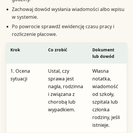
Zachowaj dowód wysłania wiadomości albo wpisu
w systemie.
Po powrocie sprawdź ewidencję czasu pracy i
rozliczenie płacowe.
Krok
Co zrobić
Dokument
Gd
lub dowód
l
1. Ocena
Ustal, czy
Własna
W
sytuacji
sprawa jest
notatka,
o
nagła, rodzinna
wiadomość
z
i związana z
od szkoły,
chorobą lub
szpitala lub
wypadkiem.
członka
rodziny, jeśli
istnieje.