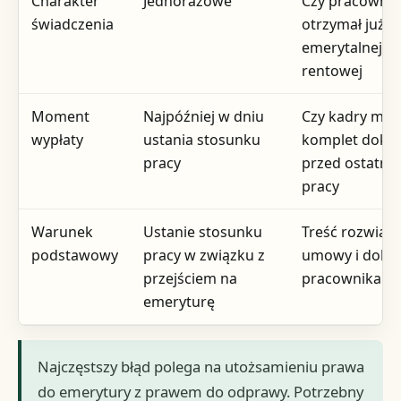
Charakter
Jednorazowe
Czy pracownik
świadczenia
otrzymał już 
emerytalnej lu
rentowej
Moment
Najpóźniej w dniu
Czy kadry maj
wypłaty
ustania stosunku
komplet dok
pracy
przed ostatni
pracy
Warunek
Ustanie stosunku
Treść rozwiąz
podstawowy
pracy w związku z
umowy i doku
przejściem na
pracownika
emeryturę
Najczęstszy błąd polega na utożsamieniu prawa
do emerytury z prawem do odprawy. Potrzebny