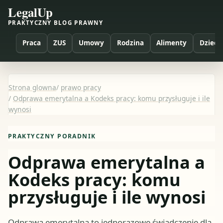
LegalUp
PRAKTYCZNY BLOG PRAWNY
Praca
ZUS
Umowy
Rodzina
Alimenty
Dzieci
Strona glowna
/
prawo pracy
/
Odprawa emerytalna a Kodeks pracy: komu przysługuje i ile
wynosi
PRAKTYCZNY PORADNIK
Odprawa emerytalna a
Kodeks pracy: komu
przysługuje i ile wynosi
Odprawa emerytalna to jednorazowe świadczenie dla