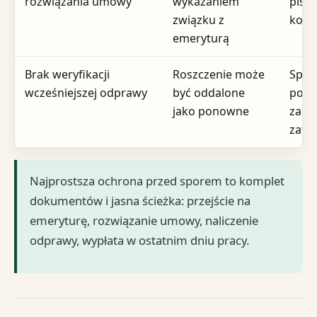
rozwiązania umowy
wykazaniem
piśm
związku z
kore
emeryturą
Brak weryfikacji
Roszczenie może
Spraw
wcześniejszej odprawy
być oddalone
popr
jako ponowne
zako
zatr
Najprostsza ochrona przed sporem to komplet
dokumentów i jasna ścieżka: przejście na
emeryturę, rozwiązanie umowy, naliczenie
odprawy, wypłata w ostatnim dniu pracy.