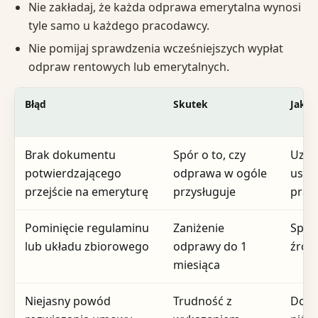
Nie zakładaj, że każda odprawa emerytalna wynosi
tyle samo u każdego pracodawcy.
Nie pomijaj sprawdzenia wcześniejszych wypłat
odpraw rentowych lub emerytalnych.
Błąd
Skutek
Jak n
Brak dokumentu
Spór o to, czy
Uzup
potwierdzającego
odprawa w ogóle
usta
przejście na emeryturę
przysługuje
prac
Pominięcie regulaminu
Zaniżenie
Spra
lub układu zbiorowego
odprawy do 1
źród
miesiąca
Niejasny powód
Trudność z
Dopr