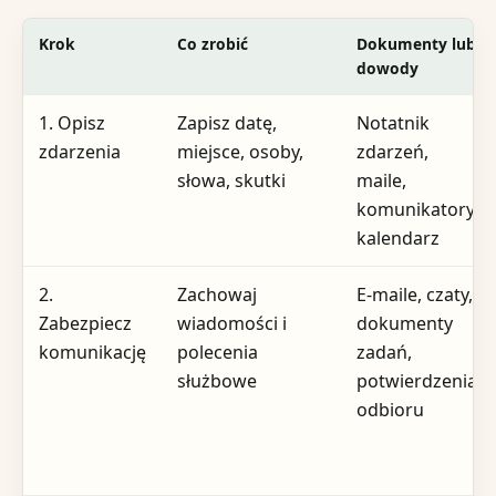
Krok
Co zrobić
Dokumenty lub
dowody
1. Opisz
Zapisz datę,
Notatnik
zdarzenia
miejsce, osoby,
zdarzeń,
słowa, skutki
maile,
komunikatory,
kalendarz
2.
Zachowaj
E-maile, czaty,
Zabezpiecz
wiadomości i
dokumenty
komunikację
polecenia
zadań,
służbowe
potwierdzenia
odbioru