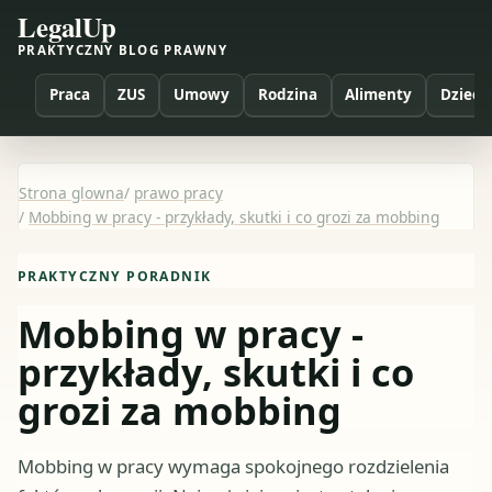
LegalUp
PRAKTYCZNY BLOG PRAWNY
Praca
ZUS
Umowy
Rodzina
Alimenty
Dzieci
Strona glowna
/
prawo pracy
/
Mobbing w pracy - przykłady, skutki i co grozi za mobbing
PRAKTYCZNY PORADNIK
Mobbing w pracy -
przykłady, skutki i co
grozi za mobbing
Mobbing w pracy wymaga spokojnego rozdzielenia