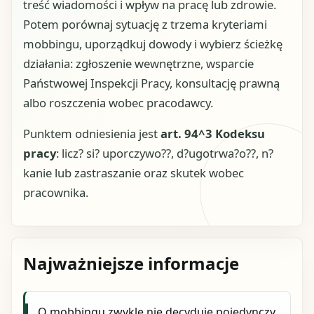
treść wiadomości i wpływ na pracę lub zdrowie.
Potem porównaj sytuację z trzema kryteriami
mobbingu, uporządkuj dowody i wybierz ścieżkę
działania: zgłoszenie wewnętrzne, wsparcie
Państwowej Inspekcji Pracy, konsultację prawną
albo roszczenia wobec pracodawcy.
Punktem odniesienia jest
art. 94^3 Kodeksu
pracy
: licz? si? uporczywo??, d?ugotrwa?o??, n?
kanie lub zastraszanie oraz skutek wobec
pracownika.
Najważniejsze informacje
O mobbingu zwykle nie decyduje pojedynczy