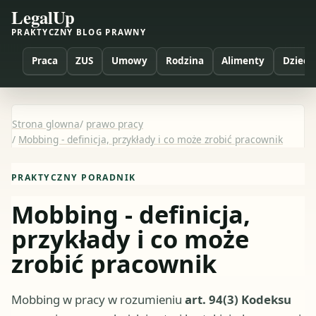
LegalUp
PRAKTYCZNY BLOG PRAWNY
Praca
ZUS
Umowy
Rodzina
Alimenty
Dzieci
Strona glowna
/
prawo pracy
/
Mobbing - definicja, przykłady i co może zrobić pracownik
PRAKTYCZNY PORADNIK
Mobbing - definicja,
przykłady i co może
zrobić pracownik
Mobbing w pracy w rozumieniu
art. 94(3) Kodeksu