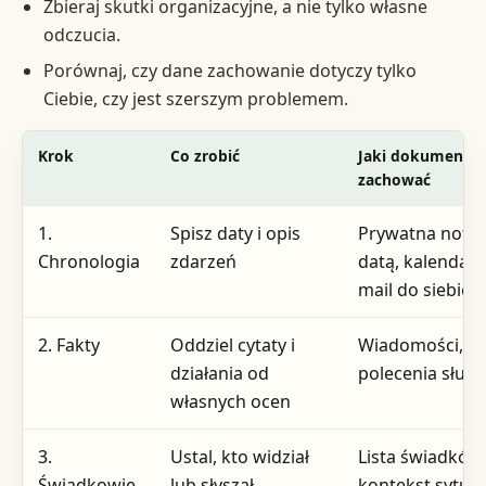
Zbieraj skutki organizacyjne, a nie tylko własne
odczucia.
Porównaj, czy dane zachowanie dotyczy tylko
Ciebie, czy jest szerszym problemem.
Krok
Co zrobić
Jaki dokument lu
zachować
1.
Spisz daty i opis
Prywatna notat
Chronologia
zdarzeń
datą, kalendarz,
mail do siebie
2. Fakty
Oddziel cytaty i
Wiadomości, sc
działania od
polecenia służ
własnych ocen
3.
Ustal, kto widział
Lista świadków 
Świadkowie
lub słyszał
kontekst sytuac