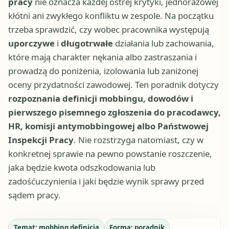
pracy
nie oznacza każdej ostrej krytyki, jednorazowej
kłótni ani zwykłego konfliktu w zespole. Na początku
trzeba sprawdzić, czy wobec pracownika występują
uporczywe
i
długotrwałe
działania lub zachowania,
które mają charakter nękania albo zastraszania i
prowadzą do poniżenia, izolowania lub zaniżonej
oceny przydatności zawodowej. Ten poradnik dotyczy
rozpoznania definicji mobbingu, dowodów i
pierwszego pisemnego zgłoszenia do pracodawcy,
HR, komisji antymobbingowej albo Państwowej
Inspekcji Pracy
. Nie rozstrzyga natomiast, czy w
konkretnej sprawie na pewno powstanie roszczenie,
jaka będzie kwota odszkodowania lub
zadośćuczynienia i jaki będzie wynik sprawy przed
sądem pracy.
Temat:
mobbing definicja
Forma:
poradnik