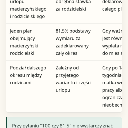
urlopu
odrębna stawka
deklarować
macierzyńskiego
za rodzicielski
całego plan
i rodzicielskiego
Jeden plan
81,5% podstawy
Gdy ważnie
obejmujący
wymiaru za
jest równa
macierzyński i
zadeklarowany
wypłata mie
rodzicielski
cały okres
do miesiąc
Podział dalszego
Zależny od
Gdy po 14
okresu między
przyjętego
tygodniach
rodzicami
wariantu i części
matka wrac
urlopu
pracy albo
ogranicza
nieobecnoś
Przy pytaniu "100 czy 81,5" nie wystarczy znać