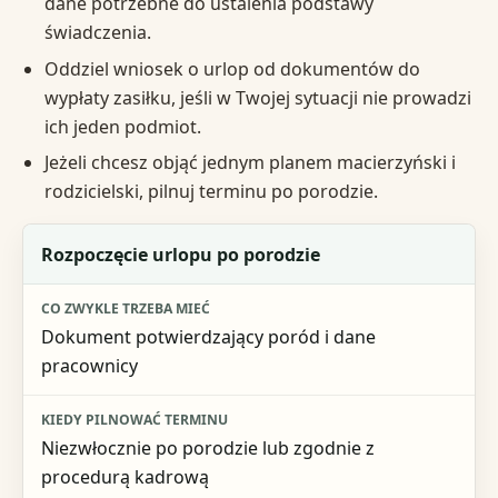
dane potrzebne do ustalenia podstawy
świadczenia.
Oddziel wniosek o urlop od dokumentów do
wypłaty zasiłku, jeśli w Twojej sytuacji nie prowadzi
ich jeden podmiot.
Jeżeli chcesz objąć jednym planem macierzyński i
rodzicielski, pilnuj terminu po porodzie.
Czynność
Rozpoczęcie urlopu po porodzie
Co zwykle trzeba mieć
Dokument potwierdzający poród i dane
Kiedy pilnować terminu
pracownicy
Co grozi przy błędzie
Niezwłocznie po porodzie lub zgodnie z
procedurą kadrową