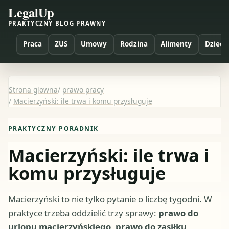
LegalUp
PRAKTYCZNY BLOG PRAWNY
Praca
ZUS
Umowy
Rodzina
Alimenty
Dzieci
Strona glowna
/
prawo pracy
/
Macierzyński: ile trwa i komu przysługuje
PRAKTYCZNY PORADNIK
Macierzyński: ile trwa i
komu przysługuje
Macierzyński to nie tylko pytanie o liczbę tygodni. W
praktyce trzeba oddzielić trzy sprawy:
prawo do
urlopu macierzyńskiego
,
prawo do zasiłku