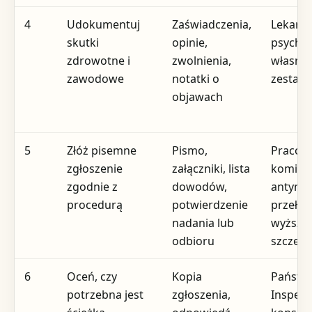
4
Udokumentuj
Zaświadczenia,
Lekarz,
skutki
opinie,
psychol
zdrowotne i
zwolnienia,
własne
zawodowe
notatki o
zestawi
objawach
5
Złóż pisemne
Pismo,
Pracod
zgłoszenie
załączniki, lista
komisj
zgodnie z
dowodów,
antymo
procedurą
potwierdzenie
przełoż
nadania lub
wyższe
odbioru
szczebl
6
Oceń, czy
Kopia
Państw
potrzebna jest
zgłoszenia,
Inspekc