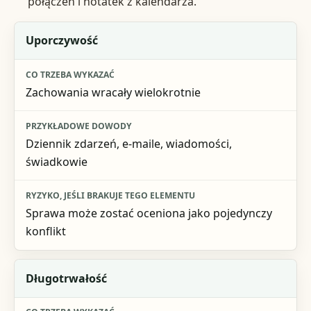
połączeń i notatek z kalendarza.
Element
Uporczywość
Co trzeba wykazać
Zachowania wracały wielokrotnie
Przykładowe dowody
Ryzyko, jeśli brakuje tego elementu
Dziennik zdarzeń, e-maile, wiadomości,
świadkowie
Sprawa może zostać oceniona jako pojedynczy
konflikt
Długotrwałość