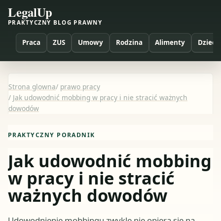
LegalUp
PRAKTYCZNY BLOG PRAWNY
Praca
ZUS
Umowy
Rodzina
Alimenty
Dzieci
Strona glowna
/
prawo pracy
/
Jak udowodnić mobbing w pracy i nie stracić ważnych
dowodów
PRAKTYCZNY PORADNIK
Jak udowodnić mobbing
w pracy i nie stracić
ważnych dowodów
Udowodnienie mobbingu zwykle nie opiera się na