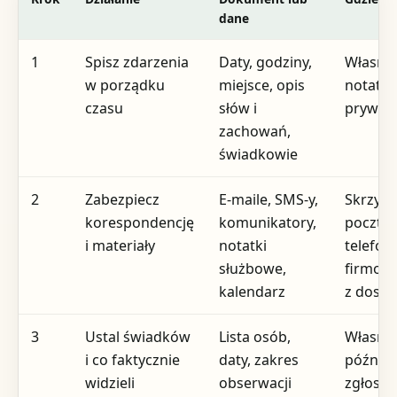
dane
1
Spisz zdarzenia
Daty, godziny,
Własny r
w porządku
miejsce, opis
notatnik
czasu
słów i
prywat
zachowań,
świadkowie
2
Zabezpiecz
E-maile, SMS-y,
Skrzyn
korespondencję
komunikatory,
poczto
i materiały
notatki
telefon
służbowe,
firmow
kalendarz
z dost
3
Ustal świadków
Lista osób,
Własne 
i co faktycznie
daty, zakres
później
widzieli
obserwacji
zgłosze