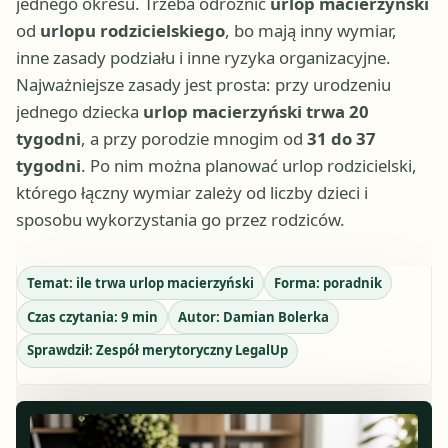
jednego okresu. Trzeba odróżnić
urlop macierzyński
od
urlopu rodzicielskiego
, bo mają inny wymiar,
inne zasady podziału i inne ryzyka organizacyjne.
Najważniejsze zasady jest prosta: przy urodzeniu
jednego dziecka
urlop macierzyński trwa 20
tygodni
, a przy porodzie mnogim od
31 do 37
tygodni
. Po nim można planować urlop rodzicielski,
którego łączny wymiar zależy od liczby dzieci i
sposobu wykorzystania go przez rodziców.
Temat:
ile trwa urlop macierzyński
Forma:
poradnik
Czas czytania:
9
min
Autor:
Damian Bolerka
Sprawdził:
Zespół merytoryczny LegalUp