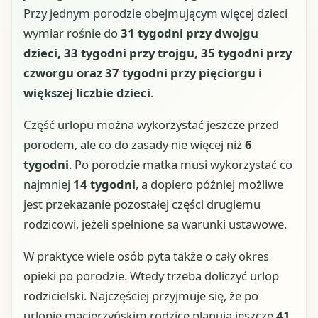
Przy jednym porodzie obejmującym więcej dzieci
wymiar rośnie do
31 tygodni przy dwojgu
dzieci, 33 tygodni przy trojgu, 35 tygodni przy
czworgu oraz 37 tygodni przy pięciorgu i
większej liczbie dzieci
.
Część urlopu można wykorzystać jeszcze przed
porodem, ale co do zasady nie więcej niż
6
tygodni
. Po porodzie matka musi wykorzystać co
najmniej
14 tygodni
, a dopiero później możliwe
jest przekazanie pozostałej części drugiemu
rodzicowi, jeżeli spełnione są warunki ustawowe.
W praktyce wiele osób pyta także o cały okres
opieki po porodzie. Wtedy trzeba doliczyć urlop
rodzicielski. Najczęściej przyjmuje się, że po
urlopie macierzyńskim rodzice planują jeszcze
41