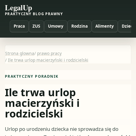
LegalUp
PRAKTYCZNY BLOG PRAWNY
Praca
ZUS
Umowy
Rodzina
Alimenty
Dzieci
Strona glowna
/
prawo pracy
/
Ile trwa urlop macierzyński i rodzicielski
PRAKTYCZNY PORADNIK
Ile trwa urlop
macierzyński i
rodzicielski
Urlop po urodzeniu dziecka nie sprowadza się do