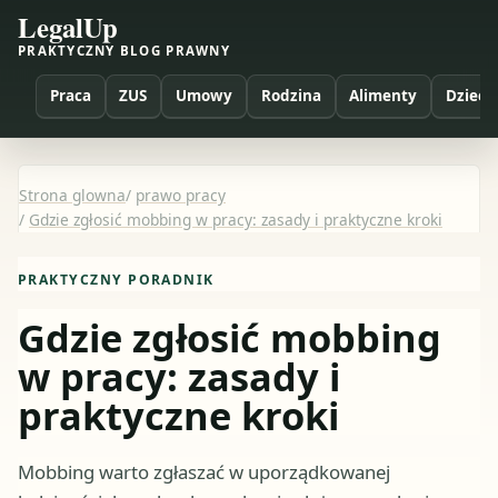
LegalUp
PRAKTYCZNY BLOG PRAWNY
Praca
ZUS
Umowy
Rodzina
Alimenty
Dzieci
Strona glowna
/
prawo pracy
/
Gdzie zgłosić mobbing w pracy: zasady i praktyczne kroki
PRAKTYCZNY PORADNIK
Gdzie zgłosić mobbing
w pracy: zasady i
praktyczne kroki
Mobbing warto zgłaszać w uporządkowanej