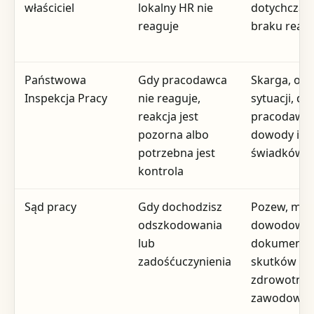
właściciel
lokalny HR nie
dotychcza
reaguje
braku reakc
Państwowa
Gdy pracodawca
Skarga, opi
Inspekcja Pracy
nie reaguje,
sytuacji, da
reakcja jest
pracodawcy
pozorna albo
dowody i d
potrzebna jest
świadków
kontrola
Sąd pracy
Gdy dochodzisz
Pozew, mate
odszkodowania
dowodowy,
lub
dokumenta
zadośćuczynienia
skutków
zdrowotnyc
zawodowyc