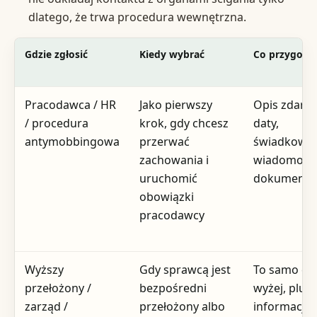
dlatego, że trwa procedura wewnętrzna.
Gdzie zgłosić
Kiedy wybrać
Co przygoto
Pracodawca / HR
Jako pierwszy
Opis zdarze
/ procedura
krok, gdy chcesz
daty,
antymobbingowa
przerwać
świadkowie
zachowania i
wiadomości
uruchomić
dokumenty
obowiązki
pracodawcy
Wyższy
Gdy sprawcą jest
To samo co
przełożony /
bezpośredni
wyżej, plus
zarząd /
przełożony albo
informacja 