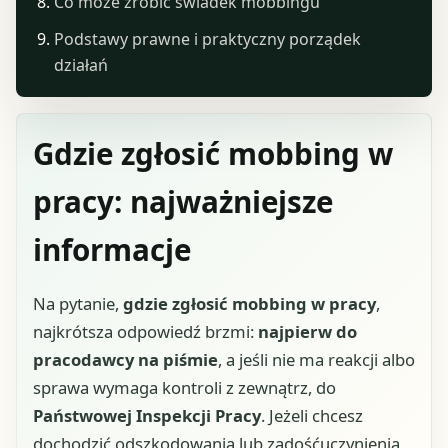
Co może zrobić świadek mobbingu
Podstawy prawne i praktyczny porządek
działań
Gdzie zgłosić mobbing w
pracy: najważniejsze
informacje
Na pytanie,
gdzie zgłosić mobbing w pracy
,
najkrótsza odpowiedź brzmi:
najpierw do
pracodawcy na piśmie
, a jeśli nie ma reakcji albo
sprawa wymaga kontroli z zewnątrz, do
Państwowej Inspekcji Pracy
. Jeżeli chcesz
dochodzić odszkodowania lub zadośćuczynienia,