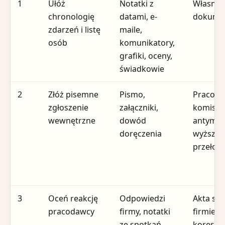
1
Ułóż
Notatki z
Własna
chronologię
datami, e-
dokumen
zdarzeń i listę
maile,
osób
komunikatory,
grafiki, oceny,
świadkowie
2
Złóż pisemne
Pismo,
Pracoda
zgłoszenie
załączniki,
komisja
wewnętrzne
dowód
antymo
doręczenia
wyższy
przełoż
3
Oceń reakcję
Odpowiedzi
Akta sp
pracodawcy
firmy, notatki
firmie,
ze spotkań,
korespo