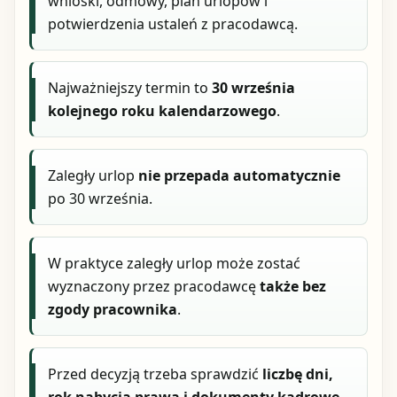
wnioski, odmowy, plan urlopów i
potwierdzenia ustaleń z pracodawcą.
Najważniejszy termin to
30 września
kolejnego roku kalendarzowego
.
Zaległy urlop
nie przepada automatycznie
po 30 września.
W praktyce zaległy urlop może zostać
wyznaczony przez pracodawcę
także bez
zgody pracownika
.
Przed decyzją trzeba sprawdzić
liczbę dni,
rok nabycia prawa i dokumenty kadrowe
.