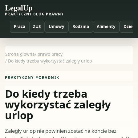
LegalUp
PRAKTYCZNY BLOG PRAWNY
Praca
ZUS
Umowy
Rodzina
Alimenty
Dzieci
Strona glowna
/
prawo pracy
/
Do kiedy trzeba wykorzystać zaległy urlop
PRAKTYCZNY PORADNIK
Do kiedy trzeba
wykorzystać zaległy
urlop
Zaległy urlop nie powinien zostać na koncie bez