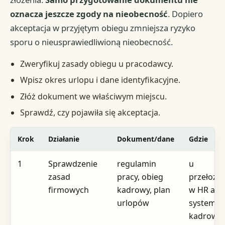
oznacza jeszcze zgody na nieobecność
. Dopiero
akceptacja w przyjętym obiegu zmniejsza ryzyko
sporu o nieusprawiedliwioną nieobecność.
Zweryfikuj zasady obiegu u pracodawcy.
Wpisz okres urlopu i dane identyfikacyjne.
Złóż dokument we właściwym miejscu.
Sprawdź, czy pojawiła się akceptacja.
Krok
Działanie
Dokument/dane
Gdzie
1
Sprawdzenie
regulamin
u
zasad
pracy, obieg
przełożo
firmowych
kadrowy, plan
w HR alb
urlopów
systemie
kadrowy