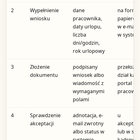
2
Wypełnienie
dane
na formu
wniosku
pracownika,
papiero
daty urlopu,
w e-mailu
liczba
w system
dni/godzin,
rok urlopowy
3
Złożenie
podpisany
przełożon
dokumentu
wniosek albo
dział kad
wiadomość z
portal
wymaganymi
pracowni
polami
4
Sprawdzenie
adnotacja, e-
u
akceptacji
mail zwrotny
akceptuj
albo status w
lub w sy
systemie
kadrowy