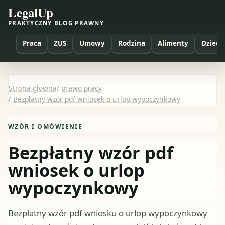
LegalUp
PRAKTYCZNY BLOG PRAWNY
Praca
ZUS
Umowy
Rodzina
Alimenty
Dzieci
Strona glowna
/
prawo pracy
/
Bezpłatny wzór pdf wniosek o urlop wypoczynkowy
WZÓR I OMÓWIENIE
Bezpłatny wzór pdf
wniosek o urlop
wypoczynkowy
Bezpłatny wzór pdf wniosku o urlop wypoczynkowy