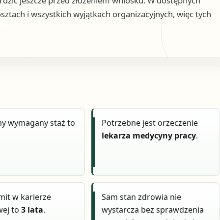
rdzić jeszcze przed złożeniem wniosku. W dostępnych
osztach i wszystkich wyjątkach organizacyjnych, więc tych
ny wymagany staż to
Potrzebne jest orzeczenie
lekarza medycyny pracy
.
imit w karierze
Sam stan zdrowia nie
ej to
3 lata
.
wystarcza bez sprawdzenia