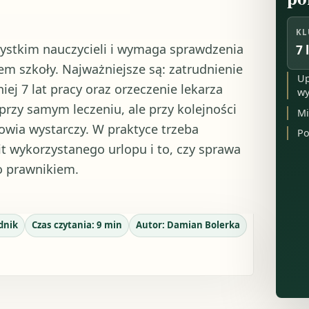
KL
zystkim nauczycieli i wymaga sprawdzenia
7 
m szkoły. Najważniejsze są: zatrudnienie
Up
ej 7 lat pracy oraz orzeczenie lekarza
wy
przy samym leczeniu, ale przy kolejności
Mi
owia wystarczy. W praktyce trzeba
Po
t wykorzystanego urlopu i to, czy sprawa
o prawnikiem.
dnik
Czas czytania:
9
min
Autor:
Damian Bolerka