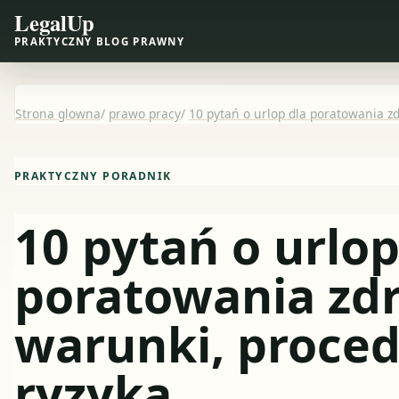
LegalUp
PRAKTYCZNY BLOG PRAWNY
Strona glowna
/
prawo pracy
/
10 pytań o urlop dla poratowania zd
PRAKTYCZNY PORADNIK
10 pytań o urlop
poratowania zdr
warunki, proced
ryzyka