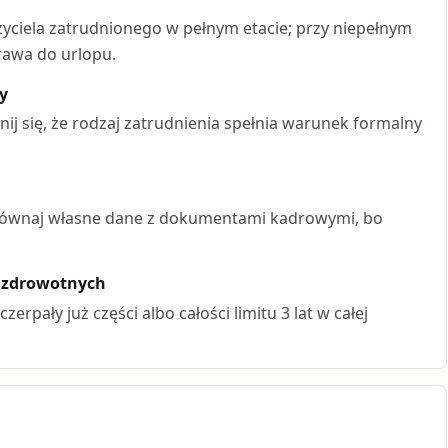
yciela zatrudnionego w pełnym etacie; przy niepełnym
rawa do urlopu.
y
j się, że rodzaj zatrudnienia spełnia warunek formalny
porównaj własne dane z dokumentami kadrowymi, bo
w zdrowotnych
erpały już części albo całości limitu 3 lat w całej