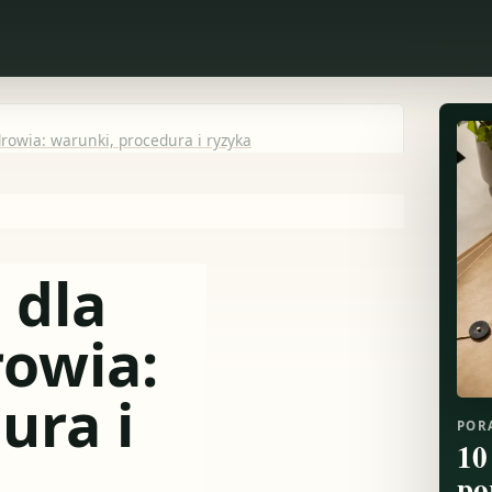
rowia: warunki, procedura i ryzyka
 dla
owia:
ura i
POR
10
po