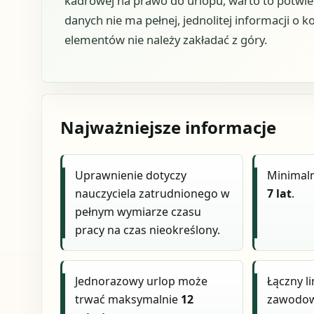
kadrowej na prawo do urlopu, warto to potwie
danych nie ma pełnej, jednolitej informacji o k
elementów nie należy zakładać z góry.
Najważniejsze informacje
Uprawnienie dotyczy
Minimal
nauczyciela zatrudnionego w
7 lat
.
pełnym wymiarze czasu
pracy na czas nieokreślony.
Jednorazowy urlop może
Łączny l
trwać maksymalnie
12
zawodow