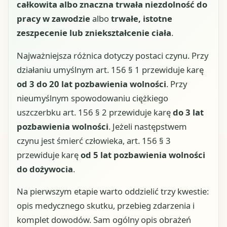
całkowita albo znaczna trwała niezdolność do
pracy w zawodzie
albo
trwałe, istotne
zeszpecenie lub zniekształcenie ciała
.
Najważniejsza różnica dotyczy postaci czynu. Przy
działaniu umyślnym art. 156 § 1 przewiduje karę
od 3 do 20 lat pozbawienia wolności
. Przy
nieumyślnym spowodowaniu ciężkiego
uszczerbku art. 156 § 2 przewiduje karę
do 3 lat
pozbawienia wolności
. Jeżeli następstwem
czynu jest śmierć człowieka, art. 156 § 3
przewiduje karę
od 5 lat pozbawienia wolności
do dożywocia
.
Na pierwszym etapie warto oddzielić trzy kwestie:
opis medycznego skutku, przebieg zdarzenia i
komplet dowodów. Sam ogólny opis obrażeń