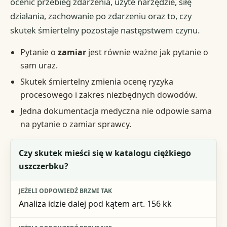
ocenić przebieg zdarzenia, użyte narzędzie, siłę
działania, zachowanie po zdarzeniu oraz to, czy
skutek śmiertelny pozostaje następstwem czynu.
Pytanie o
zamiar
jest równie ważne jak pytanie o
sam uraz.
Skutek śmiertelny zmienia ocenę ryzyka
procesowego i zakres niezbędnych dowodów.
Jedna dokumentacja medyczna nie odpowie sama
na pytanie o zamiar sprawcy.
Pytanie decyzyjne
Czy skutek mieści się w katalogu ciężkiego
uszczerbku?
Jeżeli odpowiedź brzmi tak
Jeżeli odpowiedź brzmi nie
Analiza idzie dalej pod kątem art. 156 kk
Znaczenie