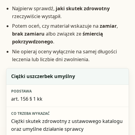
Najpierw sprawdź,
jaki skutek zdrowotny
rzeczywiście wystąpił.
Potem oceń, czy materiał wskazuje na
zamiar
,
brak zamiaru
albo związek ze
śmiercią
pokrzywdzonego
.
Nie opieraj oceny wyłącznie na samej długości
leczenia lub liczbie dni zwolnienia.
Wariant z art. 156 kk
Ciężki uszczerbek umyślny
Podstawa
art. 156 § 1 kk
Co trzeba wykazać
Zagrożenie karą
Ciężki skutek zdrowotny z ustawowego katalogu
oraz umyślne działanie sprawcy