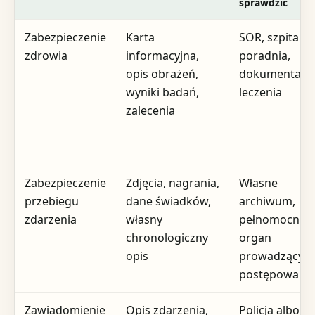
sprawdzić
Zabezpieczenie
Karta
SOR, szpital,
zdrowia
informacyjna,
poradnia,
opis obrażeń,
dokumentacj
wyniki badań,
leczenia
zalecenia
Zabezpieczenie
Zdjęcia, nagrania,
Własne
przebiegu
dane świadków,
archiwum,
zdarzenia
własny
pełnomocnik,
chronologiczny
organ
opis
prowadzący
postępowani
Zawiadomienie
Opis zdarzenia,
Policja albo