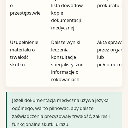
o
lista dowodów,
prokuratura
przestępstwie
kopie
dokumentacji
medycznej
Uzupełnienie
Dalsze wyniki
Akta sprawy
materiału o
leczenia,
przez organ
trwałość
konsultacje
lub
skutku
specjalistyczne,
pełnomocnik
informacje o
rokowaniach
Jeżeli dokumentacja medyczna używa języka
ogólnego, warto pilnować, aby dalsze
zaświadczenia precyzowały trwałość, zakres i
funkcjonalne skutki urazu.