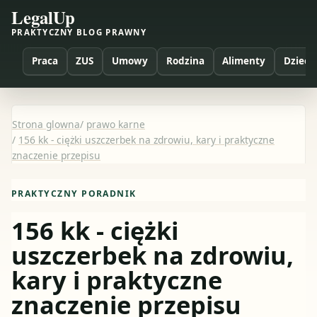
LegalUp
PRAKTYCZNY BLOG PRAWNY
Praca
ZUS
Umowy
Rodzina
Alimenty
Dzieci
Strona glowna
/
prawo karne
/
156 kk - ciężki uszczerbek na zdrowiu, kary i praktyczne
znaczenie przepisu
PRAKTYCZNY PORADNIK
156 kk - ciężki
uszczerbek na zdrowiu,
kary i praktyczne
znaczenie przepisu