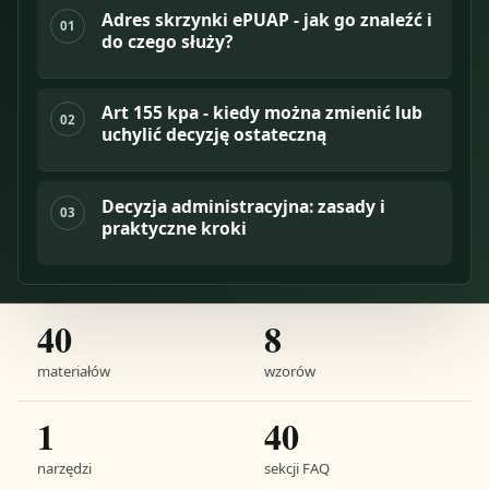
Adres skrzynki ePUAP - jak go znaleźć i
01
do czego służy?
Art 155 kpa - kiedy można zmienić lub
02
uchylić decyzję ostateczną
Decyzja administracyjna: zasady i
03
praktyczne kroki
40
8
materiałów
wzorów
1
40
narzędzi
sekcji FAQ