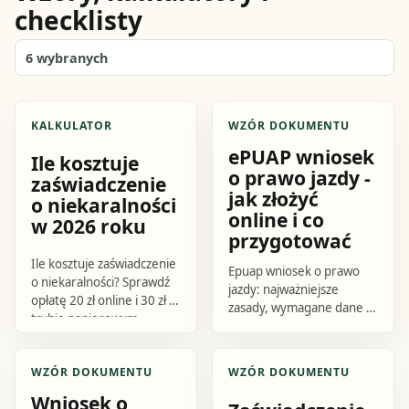
checklisty
6
wybranych
KALKULATOR
WZÓR DOKUMENTU
ePUAP wniosek
Ile kosztuje
o prawo jazdy -
zaświadczenie
jak złożyć
o niekaralności
online i co
w 2026 roku
przygotować
Ile kosztuje zaświadczenie
Epuap wniosek o prawo
o niekaralności? Sprawdź
jazdy: najważniejsze
opłatę 20 zł online i 30 zł w
zasady, wymagane dane i
trybie papierowym,
praktyczne kroki.
wymagane dokumenty,
Sprawdź, jak przygotować
sposób zapłaty, czas
się do działania i czego
WZÓR DOKUMENTU
WZÓR DOKUMENTU
oczekiwania i kalkulator
uniknąć.
kosztu.
Wniosek o