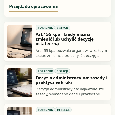
Przejdź do opracowania
PORADNIK
9 SEKCJI
Art 155 kpa - kiedy można
zmienić lub uchylić decyzję
ostateczną
Art 155 kpa pozwala organowi w każdym
czasie zmienić albo uchylić decyzję
ostateczną, na mocy której strona nabyła
prawo, ale tylko wtedy, gdy strona.
PORADNIK
8 SEKCJI
Decyzja administracyjna: zasady i
praktyczne kroki
Decyzja administracyjna: najważniejsze
zasady, wymagane dane i praktyczne
kroki. Sprawdź, jak przygotować się do
działania i czego uniknąć.
PORADNIK
10 SEKCJI