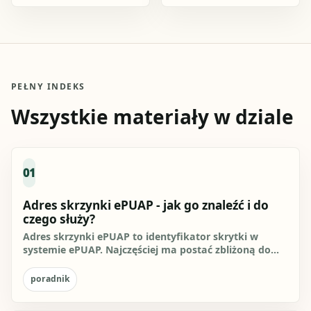
aktualnego formularza
pracownika, dane
KRK do zapytania o
pracodawcy lub wystawcy,
udzielenie informacji o
okres którego dotyczy
osobie oraz.
dokument, wskazanie
rodzaju.
PEŁNY INDEKS
Wszystkie materiały w dziale
01
Adres skrzynki ePUAP - jak go znaleźć i do
czego służy?
Adres skrzynki ePUAP to identyfikator skrytki w
systemie ePUAP. Najczęściej ma postać zbliżoną do
/login/skrytka,...
poradnik