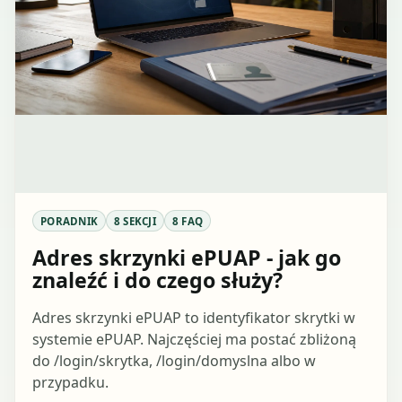
PORADNIK
8 SEKCJI
8 FAQ
Adres skrzynki ePUAP - jak go
znaleźć i do czego służy?
Adres skrzynki ePUAP to identyfikator skrytki w
systemie ePUAP. Najczęściej ma postać zbliżoną
do /login/skrytka, /login/domyslna albo w
przypadku.