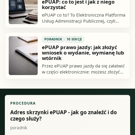
ePUAP: co to jest i jak z niego
korzystać
ePUAP co to? To Elektroniczna Platforma
Usług Administracji Publicznej, czyli
publiczny serwis do kontaktu obywatela
lub przedsiębiorcy z urzędem.
PORADNIK
10 SEKCJI
ePUAP prawo jazdy: jak złożyć
wniosek o wydanie, wymianę lub
wtórnik
Przez ePUAP prawo jazdy da się załatwić
w części elektronicznie: możesz złożyć
wniosek o wydanie, wymianę albo
wtórnik, podpisać go Profilem
Zaufanym.
PROCEDURA
Adres skrzynki ePUAP - jak go znaleźć i do
czego służy?
poradnik