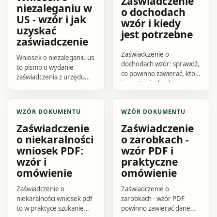
Zaświadczenie
niezaleganiu w
o dochodach
US - wzór i jak
wzór i kiedy
uzyskać
jest potrzebne
zaświadczenie
Zaświadczenie o
Wniosek o niezaleganiu us
dochodach wzór: sprawdź,
to pismo o wydanie
co powinno zawierać, kto
zaświadczenia z urzędu
je wystawia, kiedy
skarbowego
potrzebne są dane z 3
potwierdzającego brak
miesięcy i skorzystaj z
zaległości podatkowych
WZÓR DOKUMENTU
WZÓR DOKUMENTU
gotowego szkicu
albo wskazującego stan.
dokumentu.
Zaświadczenie
Zaświadczenie
o niekaralności
o zarobkach -
wniosek PDF:
wzór PDF i
wzór i
praktyczne
omówienie
omówienie
Zaświadczenie o
Zaświadczenie o
niekaralności wniosek pdf
zarobkach - wzór PDF
to w praktyce szukanie
powinno zawierać dane