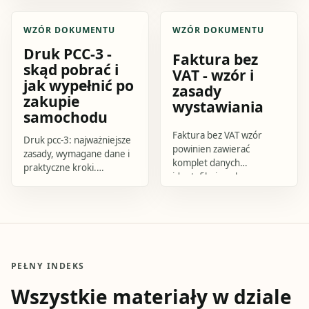
kwota zmniejszająca
Sprawdź, jak przygotować
podatek oraz praktyczny
się do działania i czego
WZÓR DOKUMENTU
WZÓR DOKUMENTU
kalkulator.
uniknąć.
Druk PCC-3 -
Faktura bez
skąd pobrać i
VAT - wzór i
jak wypełnić po
zasady
zakupie
wystawiania
samochodu
Faktura bez VAT wzór
Druk pcc-3: najważniejsze
powinien zawierać
zasady, wymagane dane i
komplet danych
praktyczne kroki.
identyfikujących
Sprawdź, jak przygotować
sprzedawcę i nabywcę,
się do działania i czego
numer faktury, datę
uniknąć.
wystawienia, datę
sprzedaży, nazwę.
PEŁNY INDEKS
Wszystkie materiały w dziale