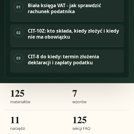
Biała księga VAT - jak sprawdzić
01
rachunek podatnika
CIT-10Z: kto składa, kiedy złożyć i kiedy
02
nie ma obowiązku
CIT-8 do kiedy: termin złożenia
03
deklaracji i zapłaty podatku
125
7
materiałów
wzorów
11
125
narzędzi
sekcji FAQ