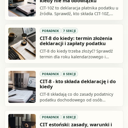
kiedy nie ma obowiązku
CIT-10Z to deklaracja płatnika podatku u
źródła. Sprawdź, kto składa CIT-10Z,
kiedy mija termin, jaki druk stosować i
kiedy deklaracji nie trzeba składać.
PORADNIK
7 SEKCJI
CIT-8 do kiedy: termin złożenia
deklaracji i zapłaty podatku
CIT-8 do kiedy trzeba złożyć? Sprawdź
termin dla roku kalendarzowego i
innego roku podatkowego, formę
elektroniczną, kroki, załączniki oraz
skutki spóźnienia.
PORADNIK
8 SEKCJI
CIT-8 - kto składa deklarację i do
kiedy
CIT-8 składają co do zasady podatnicy
podatku dochodowego od osób
prawnych, czyli podmioty rozliczające
CIT, w szczególności spółki kapitałowe i
inne.
PORADNIK
8 SEKCJI
CIT estoński: zasady, warunki i