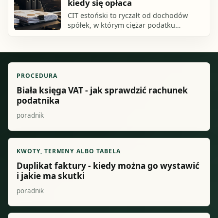
kiedy się opłaca
CIT estoński to ryczałt od dochodów
spółek, w którym ciężar podatku
przesuwa się zasadniczo z bieżącego
wyniku na moment faktycznej wypłaty
zysku albo.
PROCEDURA
Biała księga VAT - jak sprawdzić rachunek
podatnika
poradnik
KWOTY, TERMINY ALBO TABELA
Duplikat faktury - kiedy można go wystawić
i jakie ma skutki
poradnik