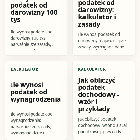
podatek od
podatek od
darowizny:
darowizny 100
kalkulator i
tys
zasady
Ile wynosi podatek od
Ile wynosi podatek od
darowizny 100 tys:
darowizny: najważniejsze
najważniejsze zasady,
zasady, wymagane dane i
wymagane dane i
praktyczne kroki.
praktyczne kroki.
Sprawdź, jak przygotować
Sprawdź, jak przygotować
się do działania i czego
KALKULATOR
KALKULATOR
się do działania i czego
uniknąć.
uniknąć.
Jak obliczyć
Ile wynosi
podatek
podatek od
dochodowy -
wynagrodzenia
wzór i
przykłady
Ile wynosi podatek od
Jak obliczyć podatek
wynagrodzenia:
dochodowy: wzór dla skali
najważniejsze zasady,
podatkowej, przykłady
wymagane dane i
obliczeń, progi 12% i 32%,
praktyczne kroki.