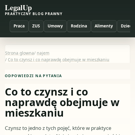
LegalUp
PRAKTYCZNY BLOG PRAWNY
Praca
ZUS
Umowy
Rodzina
Alimenty
Dzieci
Strona glowna
/
najem
/
Co to czynsz i co naprawdę obejmuje w mieszkaniu
ODPOWIEDZI NA PYTANIA
Co to czynsz i co
naprawdę obejmuje w
mieszkaniu
Czynsz to jedno z tych pojęć, które w praktyce