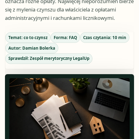
oznacza różne opłaty. Najwięcej nieporozumień bierze
się z mylenia czynszu dla właściciela z opłatami
administracyjnymi i rachunkami licznikowymi.
Temat:
co to czynsz
Forma:
FAQ
Czas czytania:
10
min
Autor:
Damian Bolerka
Sprawdził:
Zespół merytoryczny LegalUp