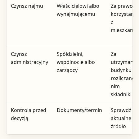
Czynsz najmu
Właścicielowi albo
Za prawo d
wynajmującemu
korzystania
z
mieszkania
Czynsz
Spółdzielni,
Za
administracyjny
wspólnocie albo
utrzymanie
zarządcy
budynku i
rozliczane 
nim
składniki
Kontrola przed
Dokumenty/termin
Sprawdź
decyzją
aktualne
źródło