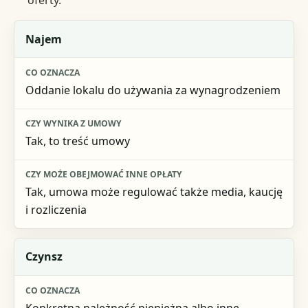
oferty.
Pojęcie
Najem
Co oznacza
Oddanie lokalu do używania za wynagrodzeniem
Czy wynika z umowy
Czy może obejmować inne opłaty
Tak, to treść umowy
Tak, umowa może regulować także media, kaucję
i rozliczenia
Czynsz
Konkretna należność pieniężna albo inne