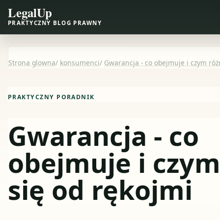
LegalUp
PRAKTYCZNY BLOG PRAWNY
Strona glowna
/
konsumenci
/
Gwarancja - co obejmuje i czym różn
PRAKTYCZNY PORADNIK
Gwarancja - co
obejmuje i czym
się od rękojmi