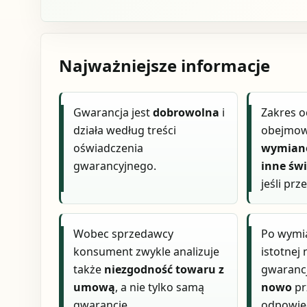
Najważniejsze informacje
Gwarancja jest
dobrowolna
i
Zakres 
działa według treści
obejmo
oświadczenia
wymianę
gwarancyjnego.
inne św
jeśli prz
Wobec sprzedawcy
Po wymia
konsument zwykle analizuje
istotnej
także
niezgodność towaru z
gwaranc
umową
, a nie tylko samą
nowo
pr
gwarancję.
odpowie