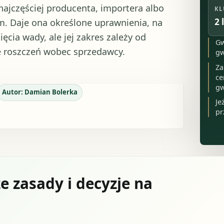
ajczęściej producenta, importera albo
KL
2 
. Daje ona określone uprawnienia, na
cia wady, ale jej zakres zależy od
Gw
e roszczeń wobec sprzedawcy.
gw
Za
ce
gw
Autor:
Damian Bolerka
Je
pr
e zasady i decyzje na