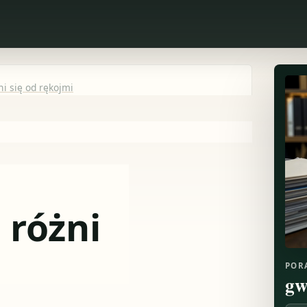
i się od rękojmi
 różni
POR
gw