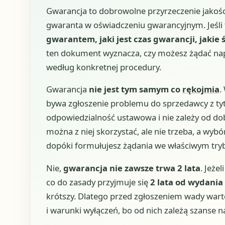
Gwarancja to dobrowolne przyrzeczenie jakości
gwaranta w oświadczeniu gwarancyjnym. Jeśli
gwarantem, jaki jest czas gwarancji, jakie 
ten dokument wyznacza, czy możesz żądać nap
według konkretnej procedury.
Gwarancja
nie jest tym samym co
rękojmia
.
bywa zgłoszenie problemu do sprzedawcy z ty
odpowiedzialność ustawowa i nie zależy od dob
można z niej skorzystać, ale nie trzeba, a wyb
dopóki formułujesz żądania we właściwym tryb
Nie,
gwarancja nie zawsze trwa 2 lata
. Jeże
co do zasady przyjmuje się
2 lata od wydania
krótszy. Dlatego przed zgłoszeniem wady war
i warunki wyłączeń, bo od nich zależą szanse na