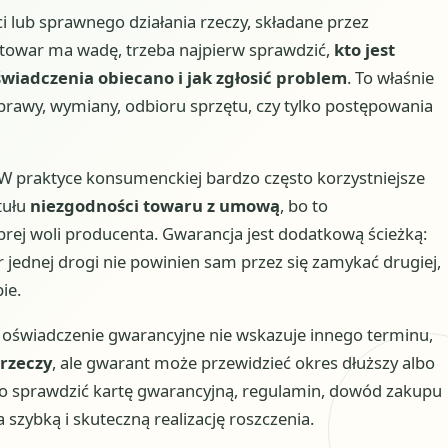
 lub sprawnego działania rzeczy, składane przez
 towar ma wadę, trzeba najpierw sprawdzić,
kto jest
świadczenia obiecano i jak zgłosić problem
. To właśnie
rawy, wymiany, odbioru sprzętu, czy tylko postępowania
 W praktyce konsumenckiej bardzo często korzystniejsze
tułu
niezgodności towaru z umową
, bo to
rej woli producenta. Gwarancja jest dodatkową ścieżką:
ór jednej drogi nie powinien sam przez się zamykać drugiej,
ie.
li oświadczenie gwarancyjne nie wskazuje innego terminu,
 rzeczy
, ale gwarant może przewidzieć okres dłuższy albo
to sprawdzić kartę gwarancyjną, regulamin, dowód zakupu
 szybką i skuteczną realizację roszczenia.