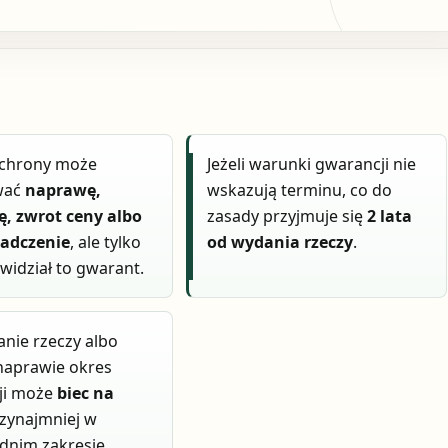
ochrony może
Jeżeli warunki gwarancji nie
wać
naprawę,
wskazują terminu, co do
, zwrot ceny albo
zasady przyjmuje się
2 lata
iadczenie
, ale tylko
od wydania rzeczy
.
ewidział to gwarant.
nie rzeczy albo
 naprawie okres
ji może
biec na
zynajmniej w
dnim zakresie.