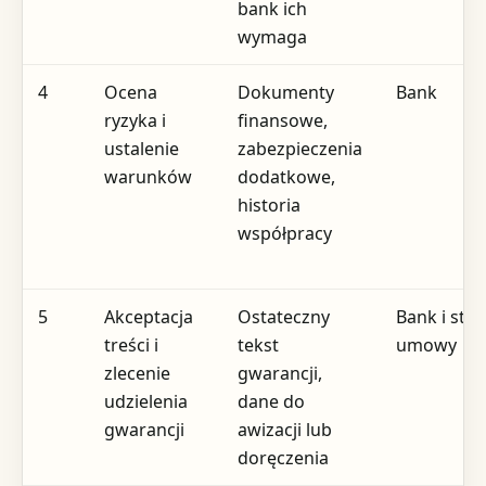
bank ich
wymaga
4
Ocena
Dokumenty
Bank
ryzyka i
finansowe,
ustalenie
zabezpieczenia
warunków
dodatkowe,
historia
współpracy
5
Akceptacja
Ostateczny
Bank i str
treści i
tekst
umowy
zlecenie
gwarancji,
udzielenia
dane do
gwarancji
awizacji lub
doręczenia