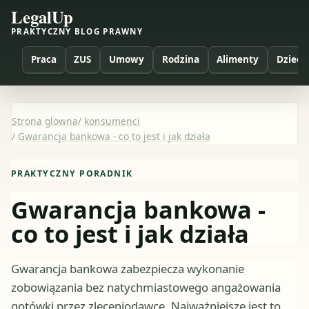
LegalUp
PRAKTYCZNY BLOG PRAWNY
Praca
ZUS
Umowy
Rodzina
Alimenty
Dzieci
Strona glowna
/
konsumenci
/
Gwarancja bankowa - co to jest i jak działa
PRAKTYCZNY PORADNIK
Gwarancja bankowa -
co to jest i jak działa
Gwarancja bankowa zabezpiecza wykonanie
zobowiązania bez natychmiastowego angażowania
gotówki przez zleceniodawcę. Najważniejsze jest to,