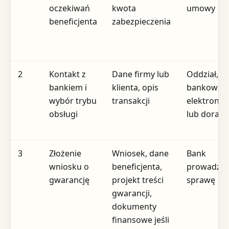
oczekiwań
kwota
umowy
beneficjenta
zabezpieczenia
2
Kontakt z
Dane firmy lub
Oddział,
bankiem i
klienta, opis
bankowoś
wybór trybu
transakcji
elektronic
obsługi
lub doradc
3
Złożenie
Wniosek, dane
Bank
wniosku o
beneficjenta,
prowadząc
gwarancję
projekt treści
sprawę
gwarancji,
dokumenty
finansowe jeśli