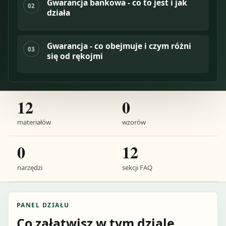
Gwarancja bankowa - co to jest i jak
02
działa
Gwarancja - co obejmuje i czym różni
03
się od rękojmi
12
0
materiałów
wzorów
0
12
narzędzi
sekcji FAQ
PANEL DZIAŁU
Co załatwisz w tym dziale