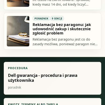
kiedy masz 14 dni, od kiedy liczyć
termin, kiedy sklep stacjonarny może
odmówić i jakie wyjątki blokują zwrot.
PORADNIK
9 SEKCJI
Reklamacja bez paragonu: jak
udowodnić zakup i skutecznie
zgłosić problem
Reklamacja bez paragonu jest co do
zasady możliwa, ponieważ paragon nie
jest jedynym dowodem zakupu. Jeżeli nie
masz paragonu, przygotuj inny ślad.
PROCEDURA
Dell gwarancja - procedura i prawa
użytkownika
poradnik
KWOTY, TERMINY ALBO TABELA