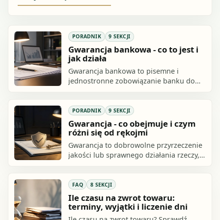
PORADNIK
9 SEKCJI
Gwarancja bankowa - co to jest i
jak działa
Gwarancja bankowa to pisemne i
jednostronne zobowiązanie banku do
wypłaty beneficjentowi wskazanej kwoty,
jeżeli zleceniodawca nie wykona albo.
PORADNIK
9 SEKCJI
Gwarancja - co obejmuje i czym
różni się od rękojmi
Gwarancja to dobrowolne przyrzeczenie
jakości lub sprawnego działania rzeczy,
składane przez gwaranta w
oświadczeniu gwarancyjnym. Jeśli towar
ma.
FAQ
8 SEKCJI
Ile czasu na zwrot towaru:
terminy, wyjątki i liczenie dni
Ile czasu na zwrot towaru? Sprawdź,