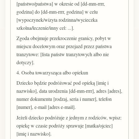
[państwo/państwa] w okresie od [dd-mm-rrrr,
godzina] do [dd-mm-rrrr, godzina] w celu
[wypoczynek/wizyta rodzinna/wycieczka
szkolna/leczenie/inny cel: ...].
Zgoda obejmuje przekroczenie granicy, pobyt w
miejscu docelowym oraz przejazd przez państwa
tranzytowe: [lista państw tranzytowych albo nie
dotyczy].
4. Osoba towarzysząca albo opiekun
Dziecko będzie podróżować pod opieką [imię i
nazwisko], data urodzenia [dd-mm-rrrr], adres [adres],
numer dokumentu [rodzaj, seria i numer], telefon
[numer], e-mail [adres e-mail].
Jeżeli dziecko podróżuje z jednym z rodziców, wpisz:
opiekę w czasie podróży sprawuje [matka/ojciec]
[imię i nazwisko].