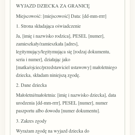
WYJAZD DZIECKA ZA GRANICĘ
Miejscowość: [miejscowość] Data: [dd-mm-rrrr]
1. Strona składająca oświadczenie
Ja, [imię i nazwisko rodzica], PESEL [numer],
zamieszkały/zamieszkała [adres],
legitymujący/legitymująca się [rodzaj dokumentu,
seria i numer], działając jako
[matka/ojciec/przedstawiciel ustawowy] małoletniego
dziecka, składam niniejszą zgodę.
2. Dane dziecka
Małoletni/małoletnia: [imię i nazwisko dziecka], data
urodzenia [dd-mm-rrrr], PESEL [numer], numer
paszportu albo dowodu [numer dokumentu].
3. Zakres zgody
Wyrażam zgodę na wyjazd dziecka do