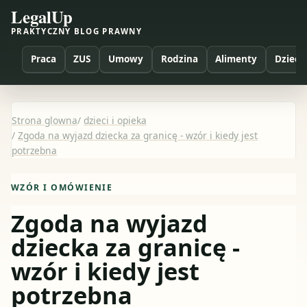
LegalUp
PRAKTYCZNY BLOG PRAWNY
Praca
ZUS
Umowy
Rodzina
Alimenty
Dzieci
Strona glowna
/
dzieci i opieka
/
Zgoda na wyjazd dziecka za granicę - wzór i kiedy jest
potrzebna
WZÓR I OMÓWIENIE
Zgoda na wyjazd
dziecka za granicę -
wzór i kiedy jest
potrzebna