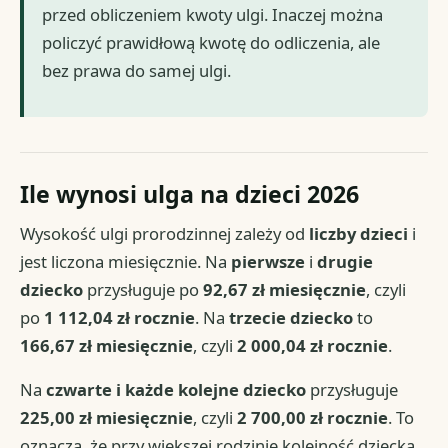
przed obliczeniem kwoty ulgi. Inaczej można
policzyć prawidłową kwotę do odliczenia, ale
bez prawa do samej ulgi.
Ile wynosi ulga na dzieci 2026
Wysokość ulgi prorodzinnej zależy od
liczby dzieci
i
jest liczona miesięcznie. Na
pierwsze
i
drugie
dziecko
przysługuje po
92,67 zł miesięcznie
, czyli
po
1 112,04 zł rocznie
. Na
trzecie dziecko
to
166,67 zł miesięcznie
, czyli
2 000,04 zł rocznie
.
Na
czwarte i każde kolejne dziecko
przysługuje
225,00 zł miesięcznie
, czyli
2 700,00 zł rocznie
. To
oznacza, że przy większej rodzinie kolejność dziecka