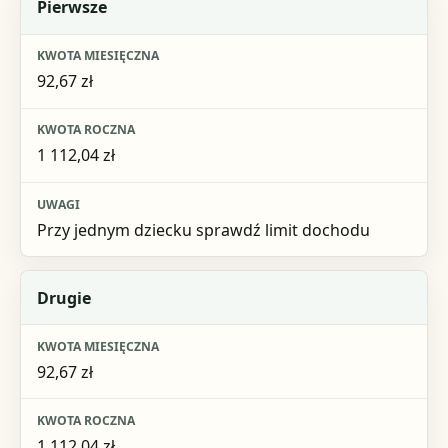
Dziecko w kolejności
Pierwsze
Kwota miesięczna
92,67 zł
Kwota roczna
Uwagi
1 112,04 zł
Przy jednym dziecku sprawdź limit dochodu
Drugie
92,67 zł
1 112,04 zł