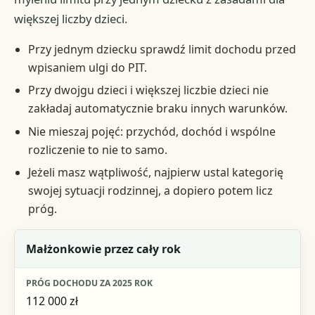
większej liczby dzieci.
Przy jednym dziecku sprawdź limit dochodu przed
wpisaniem ulgi do PIT.
Przy dwojgu dzieci i większej liczbie dzieci nie
zakładaj automatycznie braku innych warunków.
Nie mieszaj pojęć: przychód, dochód i wspólne
rozliczenie to nie to samo.
Jeżeli masz wątpliwość, najpierw ustal kategorię
swojej sytuacji rodzinnej, a dopiero potem licz
próg.
Sytuacja przy jednym dziecku
Małżonkowie przez cały rok
Próg dochodu za 2025 rok
112 000 zł
Jak czytać próg