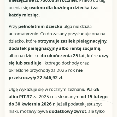
miesięcznie
(
2 700,00 zł rocznie
). Prawo do ulgi
ocenia się
osobno dla każdego dziecka i za
każdy miesiąc
.
Przy
pełnoletnim dziecku
ulga nie działa
automatycznie. Co do zasady przysługuje ona na
dziecko, które
otrzymuje zasiłek pielęgnacyjny,
dodatek pielęgnacyjny albo rentę socjalną
,
albo na dziecko
do ukończenia 25 lat
, które
uczy
się lub studiuje
i którego dochody oraz
określone przychody za 2025 rok
nie
przekroczyły 22 546,92 zł
.
Ulgę wykazuje się w rocznym zeznaniu
PIT-36
albo PIT-37
za 2025 rok składanym
od 15 lutego
do 30 kwietnia 2026 r.
Jeżeli podatek jest zbyt
niski, możliwy bywa
dodatkowy zwrot
, ale tylko