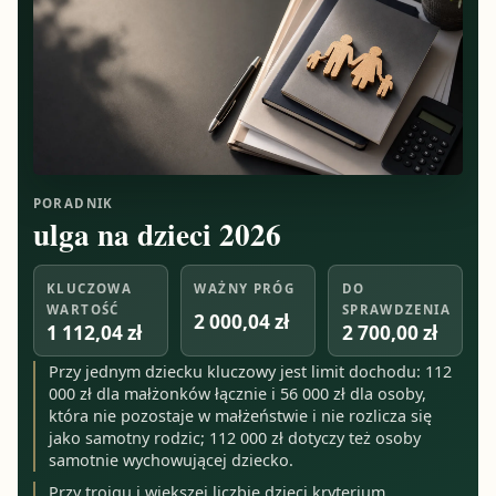
PORADNIK
ulga na dzieci 2026
KLUCZOWA
WAŻNY PRÓG
DO
WARTOŚĆ
SPRAWDZENIA
2 000,04 zł
1 112,04 zł
2 700,00 zł
Przy jednym dziecku kluczowy jest limit dochodu: 112
000 zł dla małżonków łącznie i 56 000 zł dla osoby,
która nie pozostaje w małżeństwie i nie rozlicza się
jako samotny rodzic; 112 000 zł dotyczy też osoby
samotnie wychowującej dziecko.
Przy trojgu i większej liczbie dzieci kryterium