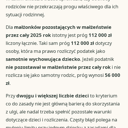
rodziców nie przekraczają progu właściwego dla ich
sytuacji rodzinnej.
Dla
małżonków pozostających w małżeństwie
przez cały 2025 rok
istotny jest próg
112 000 zł
liczony łącznie. Taki sam próg
112 000 zł
dotyczy
osoby, która ma prawo rozliczyć podatek jako
samotnie wychowująca dziecko
. Jeżeli podatnik
nie pozostawał w małżeństwie przez cały rok
i nie
rozlicza się jako samotny rodzic, próg wynosi
56 000
zł
.
Przy
dwojgu i większej liczbie dzieci
to kryterium
co do zasady nie jest główną barierą do skorzystania
z ulgi, ale nadal trzeba spełnić pozostałe warunki
dotyczące dzieci i rozliczenia. Częsty błąd polega na
myleniu limitu przy jednym dziecku z zasadami dla